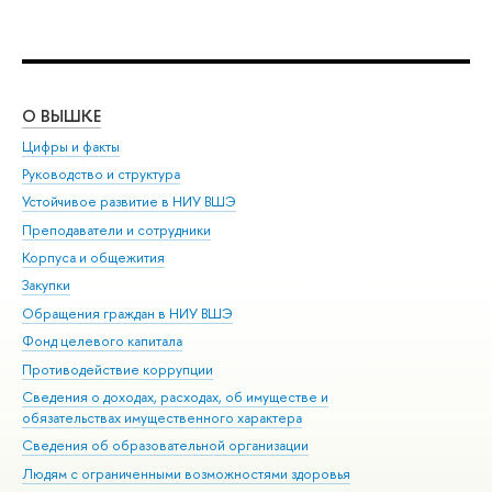
О ВЫШКЕ
ОБ
Цифры и факты
Ли
Руководство и структура
Дов
Устойчивое развитие в НИУ ВШЭ
Ол
Преподаватели и сотрудники
При
Корпуса и общежития
Вы
Закупки
При
Обращения граждан в НИУ ВШЭ
Ас
Фонд целевого капитала
До
Противодействие коррупции
Цен
Сведения о доходах, расходах, об имуществе и
Би
обязательствах имущественного характера
Об
Сведения об образовательной организации
Обр
Людям с ограниченными возможностями здоровья