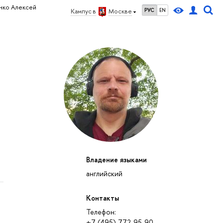
нко Алексей
РУС
EN
Кампус в
Москве
Владение языками
английский
Контакты
Телефон:
+7 (495) 772-95-90