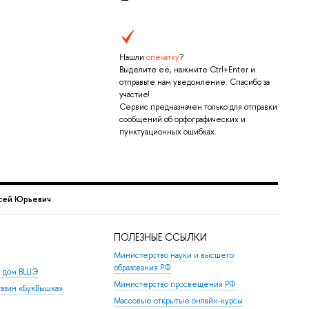
Нашли
опечатку
?
Выделите её, нажмите Ctrl+Enter и
отправьте нам уведомление. Спасибо за
участие!
Сервис предназначен только для отправки
сообщений об орфографических и
пунктуационных ошибках.
сей Юрьевич
ПОЛЕЗНЫЕ ССЫЛКИ
Министерство науки и высшего
образования РФ
й дом ВШЭ
Министерство просвещения РФ
азин «БукВышка»
Массовые открытые онлайн-курсы