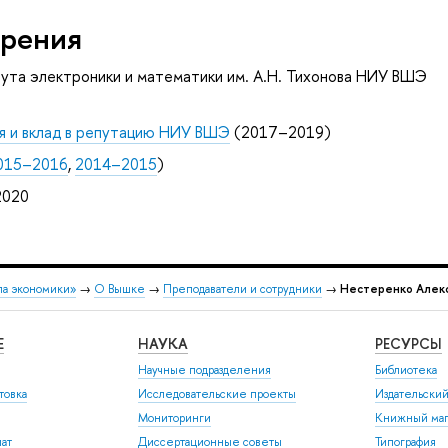
рения
ута электроники и математики им. А.Н. Тихонова НИУ ВШЭ
я и вклад в репутацию НИУ ВШЭ
(2017–2019)
015–2016
,
2014–2015
)
2020
ла экономики»
→
О Вышке
→
Преподаватели и сотрудники
→
Нестеренко Алек
Е
НАУКА
РЕСУРСЫ
Научные подразделения
Библиотека
товка
Исследовательские проекты
Издательски
Мониторинги
Книжный маг
иат
Диссертационные советы
Типография