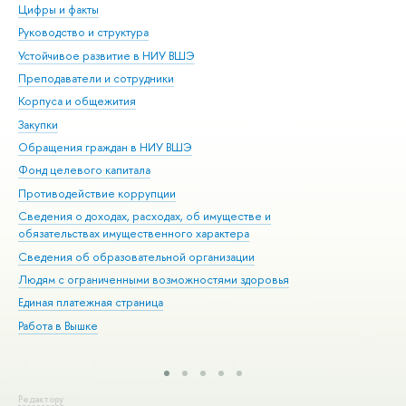
Цифры и факты
Ли
Руководство и структура
Дов
Устойчивое развитие в НИУ ВШЭ
Ол
Преподаватели и сотрудники
При
Корпуса и общежития
Вы
Закупки
При
Обращения граждан в НИУ ВШЭ
Ас
Фонд целевого капитала
До
Противодействие коррупции
Цен
Сведения о доходах, расходах, об имуществе и
Би
обязательствах имущественного характера
Об
Сведения об образовательной организации
Обр
Людям с ограниченными возможностями здоровья
Единая платежная страница
Работа в Вышке
Редактору