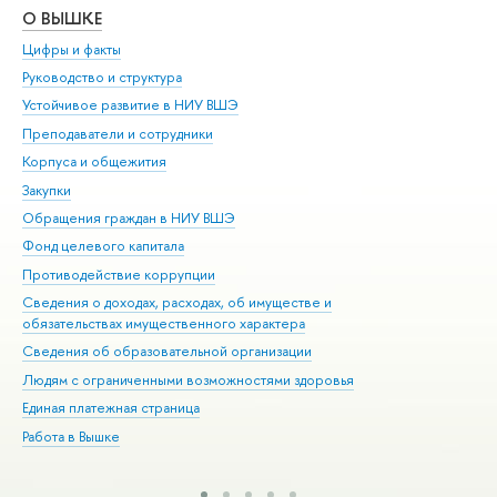
О ВЫШКЕ
ОБ
Цифры и факты
Ли
Руководство и структура
Дов
Устойчивое развитие в НИУ ВШЭ
Ол
Преподаватели и сотрудники
При
Корпуса и общежития
Вы
Закупки
При
Обращения граждан в НИУ ВШЭ
Ас
Фонд целевого капитала
До
Противодействие коррупции
Цен
Сведения о доходах, расходах, об имуществе и
Би
обязательствах имущественного характера
Об
Сведения об образовательной организации
Обр
Людям с ограниченными возможностями здоровья
Единая платежная страница
Работа в Вышке