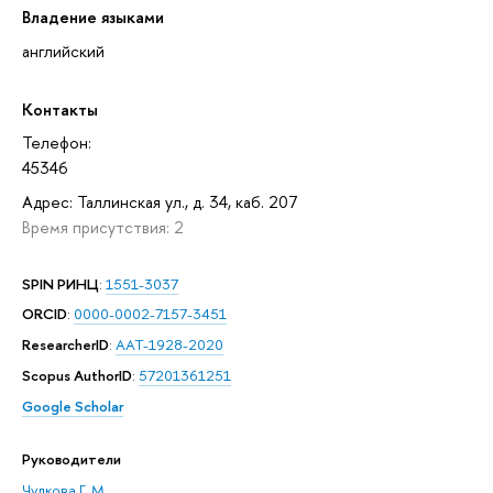
Владение языками
английский
Контакты
Телефон:
45346
Адрес: Таллинская ул., д. 34, каб. 207
Время присутствия: 2
SPIN РИНЦ
:
1551-3037
ORCID
:
0000-0002-7157-3451
ResearcherID
:
AAT-1928-2020
Scopus AuthorID
:
57201361251
Google Scholar
Руководители
Чулкова Г. М.