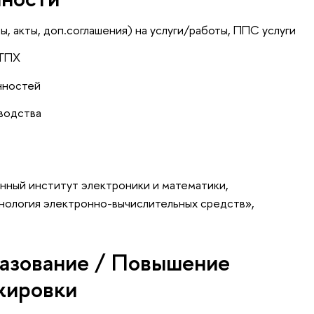
 акты, доп.соглашения) на услуги/работы, ППС услуги
 ГПХ
нностей
водства
нный институт электроники и математики,
нология электронно-вычислительных средств»,
азование / Повышение
жировки