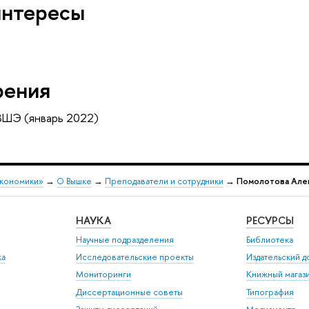
интересы
рения
ВШЭ (январь 2022)
экономики»
→
О Вышке
→
Преподаватели и сотрудники
→
Помолотова Алек
НАУКА
РЕСУРСЫ
Научные подразделения
Библиотека
ка
Исследовательские проекты
Издательский 
Мониторинги
Книжный магаз
Диссертационные советы
Типография