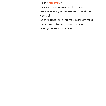
Нашли
опечатку
?
Выделите её, нажмите Ctrl+Enter и
отправьте нам уведомление. Спасибо за
участие!
Сервис предназначен только для отправки
сообщений об орфографических и
пунктуационных ошибках.