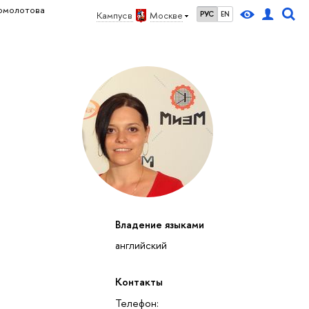
омолотова
Кампус в
Москве
РУС
EN
Владение языками
английский
Контакты
Телефон: