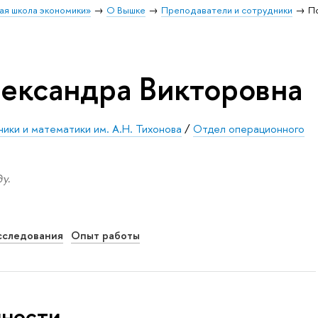
ая школа экономики»
О Вышке
Преподаватели и сотрудники
П
ександра Викторовна
ики и математики им. А.Н. Тихонова
/
Отдел операционного
у.
сследования
Опыт работы
нности