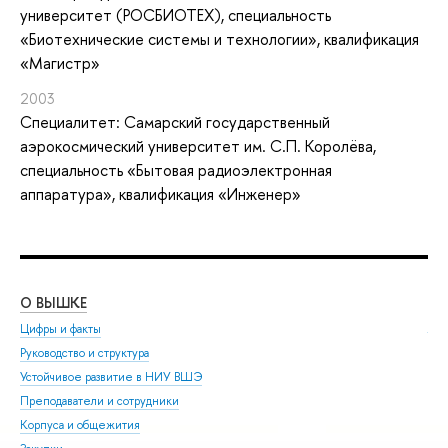
университет (РОСБИОТЕХ), специальность
«Биотехнические системы и технологии», квалификация
«Магистр»
2003
Специалитет: Самарский государственный
аэрокосмический университет им. С.П. Королёва,
специальность «Бытовая радиоэлектронная
аппаратура», квалификация «Инженер»
О ВЫШКЕ
ОБ
Цифры и факты
Ли
Руководство и структура
Дов
Устойчивое развитие в НИУ ВШЭ
Ол
Преподаватели и сотрудники
При
Корпуса и общежития
Вы