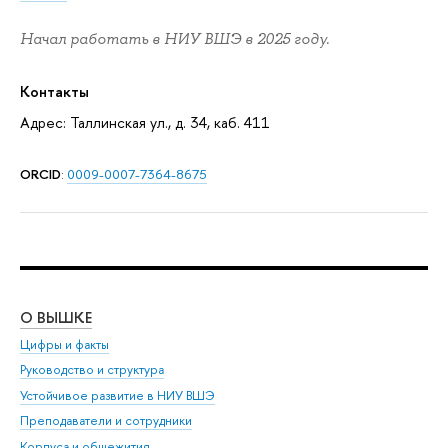
Начал работать в НИУ ВШЭ в 2025 году.
Контакты
Адрес: Таллинская ул., д. 34, каб. 411
ORCID
:
0009-0007-7364-8675
О ВЫШКЕ
ОБ
Цифры и факты
Ли
Руководство и структура
Дов
Устойчивое развитие в НИУ ВШЭ
Ол
Преподаватели и сотрудники
При
Корпуса и общежития
Вы