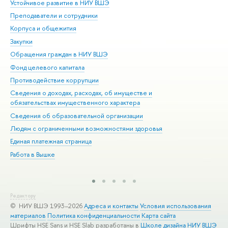
Устойчивое развитие в НИУ ВШЭ
Ол
Преподаватели и сотрудники
При
Корпуса и общежития
Вы
Закупки
При
Обращения граждан в НИУ ВШЭ
Ас
Фонд целевого капитала
До
Противодействие коррупции
Цен
Сведения о доходах, расходах, об имуществе и
Би
обязательствах имущественного характера
Об
Сведения об образовательной организации
Обр
Людям с ограниченными возможностями здоровья
Единая платежная страница
Работа в Вышке
Редактору
© НИУ ВШЭ 1993–2026
Адреса и контакты
Условия использования
материалов
Политика конфиденциальности
Карта сайта
Шрифты HSE Sans и HSE Slab разработаны в
Школе дизайна НИУ ВШЭ