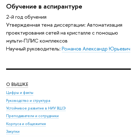
Обучение в аспирантуре
2-й год обучения
Утвержденная тема диссертации: Автоматизация
проектирования сетей на кристалле с помощью
мульти-ПЛИС комплексов
Научный руководитель:
Романов Александр Юрьевич
О ВЫШКЕ
ОБ
Цифры и факты
Ли
Руководство и структура
Дов
Устойчивое развитие в НИУ ВШЭ
Ол
Преподаватели и сотрудники
При
Корпуса и общежития
Вы
Закупки
При