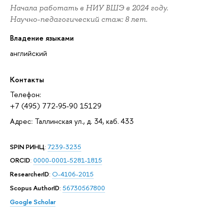
Начала работать в НИУ ВШЭ в 2024 году.
Научно-педагогический стаж: 8 лет.
Владение языками
английский
Контакты
Телефон:
+7 (495) 772-95-90 15129
Адрес: Таллинская ул., д. 34, каб. 433
SPIN РИНЦ
:
7239-3235
ORCID
:
0000-0001-5281-1815
ResearcherID
:
O-4106-2015
Scopus AuthorID
:
56730567800
Google Scholar