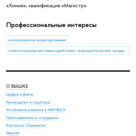
«Химия», квалификация «Магистр»
Профессиональные интересы
молекулярное моделирование
межмолекулярные взаимодействия, сверхкритические среды, молекулярно-динамическое моделирование, растворы
О ВЫШКЕ
ОБ
Цифры и факты
Ли
Руководство и структура
Дов
Устойчивое развитие в НИУ ВШЭ
Ол
Преподаватели и сотрудники
При
Корпуса и общежития
Вы
Закупки
При