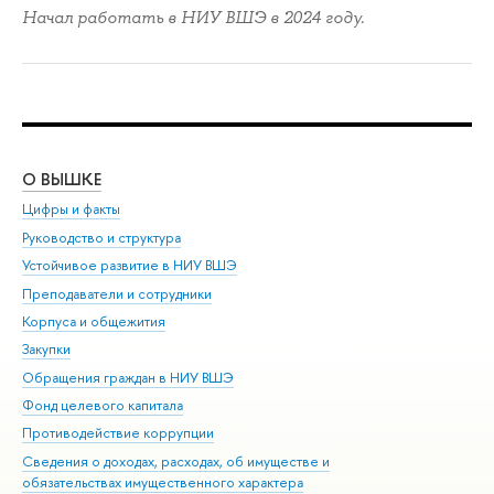
Начал работать в НИУ ВШЭ в 2024 году.
О ВЫШКЕ
ОБ
Цифры и факты
Ли
Руководство и структура
Дов
Устойчивое развитие в НИУ ВШЭ
Ол
Преподаватели и сотрудники
При
Корпуса и общежития
Вы
Закупки
При
Обращения граждан в НИУ ВШЭ
Ас
Фонд целевого капитала
До
Противодействие коррупции
Цен
Сведения о доходах, расходах, об имуществе и
Би
обязательствах имущественного характера
Об