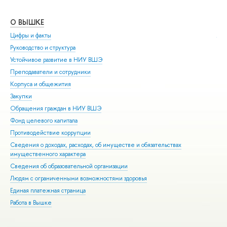
О ВЫШКЕ
ОБ
Цифры и факты
Ли
Руководство и структура
Дов
Устойчивое развитие в НИУ ВШЭ
Ол
Преподаватели и сотрудники
При
Корпуса и общежития
Вы
Закупки
При
Обращения граждан в НИУ ВШЭ
Асп
Фонд целевого капитала
Доп
Противодействие коррупции
Цен
Сведения о доходах, расходах, об имуществе и обязательствах
Биз
имущественного характера
Обр
Сведения об образовательной организации
Обр
Людям с ограниченными возможностями здоровья
Единая платежная страница
Работа в Вышке