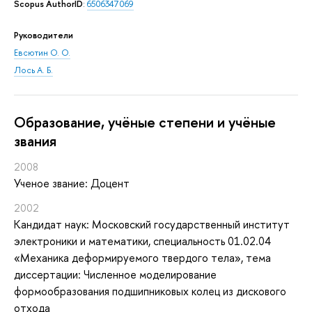
Scopus AuthorID
:
6506347069
Руководители
Евсютин О. О.
Лось А. Б.
Oбразование, учёные степени и учёные
звания
2008
Ученое звание: Доцент
2002
Кандидат наук: Московский государственный институт
электроники и математики, специальность 01.02.04
«Механика деформируемого твердого тела», тема
диссертации: Численное моделирование
формообразования подшипниковых колец из дискового
отхода