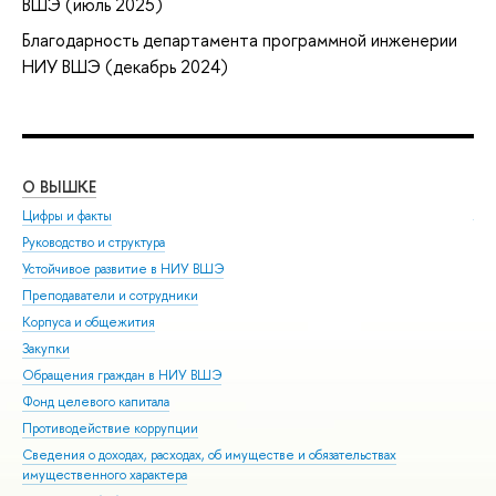
ВШЭ (июль 2025)
Благодарность департамента программной инженерии
НИУ ВШЭ (декабрь 2024)
О ВЫШКЕ
ОБ
Цифры и факты
Ли
Руководство и структура
Дов
Устойчивое развитие в НИУ ВШЭ
Ол
Преподаватели и сотрудники
При
Корпуса и общежития
Вы
Закупки
При
Обращения граждан в НИУ ВШЭ
Асп
Фонд целевого капитала
Доп
Противодействие коррупции
Цен
Сведения о доходах, расходах, об имуществе и обязательствах
Биз
имущественного характера
Обр