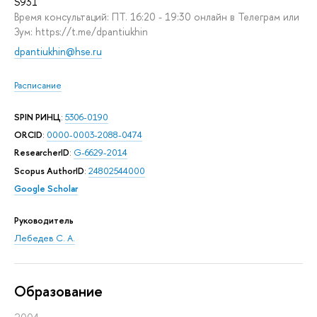
S931
Время консультаций: ПТ. 16:20 - 19:30 онлайн в Телеграм или
Зум: https://t.me/dpantiukhin
dpantiukhin@hse.ru
Расписание
SPIN РИНЦ
:
5306-0190
ORCID
:
0000-0003-2088-0474
ResearcherID
:
G-6629-2014
Scopus AuthorID
:
24802544000
Google Scholar
Руководитель
Лебедев С. А.
Oбразование