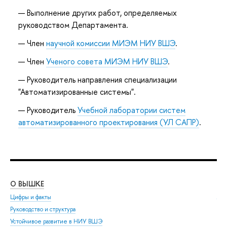
Выполнение других работ, определяемых
руководством Департамента.
Член
научной комиссии МИЭМ НИУ ВШЭ
.
Член
Ученого совета МИЭМ НИУ ВШЭ
.
Руководитель направления специализации
"Автоматизированные системы".
Руководитель
Учебной лаборатории систем
автоматизированного проектирования (УЛ САПР)
.
О ВЫШКЕ
ОБ
Цифры и факты
Ли
Руководство и структура
Дов
Устойчивое развитие в НИУ ВШЭ
Ол