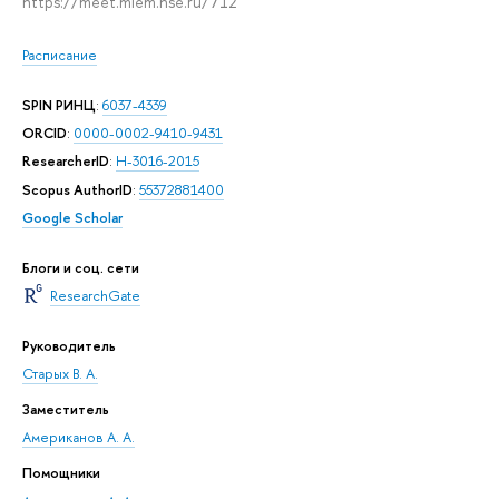
https://meet.miem.hse.ru/712
Расписание
SPIN РИНЦ
:
6037-4339
ORCID
:
0000-0002-9410-9431
ResearcherID
:
H-3016-2015
Scopus AuthorID
:
55372881400
Google Scholar
Блоги и соц. сети
ResearchGate
Руководитель
Старых В. А.
Заместитель
Американов А. А.
Помощники