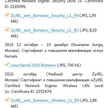
Certified Network Enginer. Security Level 1».
Certificate
ID: 2193599.
ZyXEL_sert_Romanov_Security_L1_EN
(JPG, 1,95
Мб)
ZyXEL_sert_Romanov_Security_L1_RU
(JPG, 8,29
Мб)
2016 12
октября
– 10 декабря
(Компания Auriga
,
Москва
).
Cертификат о повышении квалификации «Linux
Kernel».
Linux Kernel 2016 Romanov
(JPG, 790 Кб)
2016
октябрь
(Учебный центр
ZyXEL,
Москва
)
Cертификат о повышении квалификации «ZyXEL
Certified Network Enginer. Wireless LAN Level
1».
Certificate ID: 2232474.
ZyXEL_sert_Romanov_Wireless_L1_EN
(JPG, 1,86
Мб)