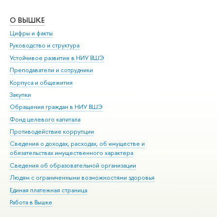
О ВЫШКЕ
ОБ
Цифры и факты
Ли
Руководство и структура
Дов
Устойчивое развитие в НИУ ВШЭ
Ол
Преподаватели и сотрудники
При
Корпуса и общежития
Вы
Закупки
При
Обращения граждан в НИУ ВШЭ
Ас
Фонд целевого капитала
До
Противодействие коррупции
Цен
Сведения о доходах, расходах, об имуществе и
Би
обязательствах имущественного характера
Об
Сведения об образовательной организации
Обр
Людям с ограниченными возможностями здоровья
Единая платежная страница
Работа в Вышке