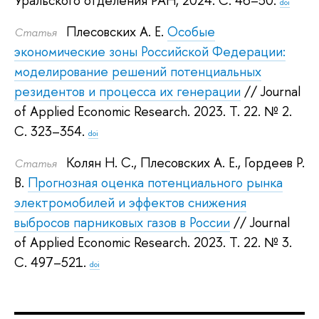
Уральского отделения РАН, 2024.
С. 46–50.
doi
Плесовских А. Е.
Особые
Статья
экономические зоны Российской Федерации:
моделирование решений потенциальных
резидентов и процесса их генерации
// Journal
of Applied Economic Research. 2023.
Т. 22. № 2.
С. 323–354.
doi
Колян Н. С.
,
Плесовских А. Е.
,
Гордеев Р.
Статья
В.
Прогнозная оценка потенциального рынка
электромобилей и эффектов снижения
выбросов парниковых газов в России
// Journal
of Applied Economic Research. 2023.
Т. 22. № 3.
С. 497–521.
doi