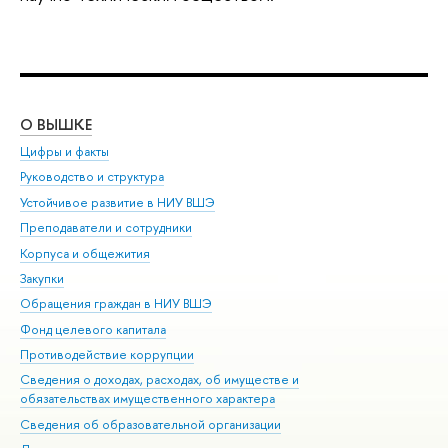
О ВЫШКЕ
ОБ
Цифры и факты
Ли
Руководство и структура
Дов
Устойчивое развитие в НИУ ВШЭ
Ол
Преподаватели и сотрудники
При
Корпуса и общежития
Вы
Закупки
При
Обращения граждан в НИУ ВШЭ
Ас
Фонд целевого капитала
До
Противодействие коррупции
Цен
Сведения о доходах, расходах, об имуществе и
Би
обязательствах имущественного характера
Об
Сведения об образовательной организации
Обр