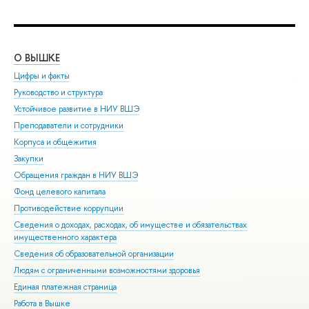
О ВЫШКЕ
ОБ
Цифры и факты
Ли
Руководство и структура
Дов
Устойчивое развитие в НИУ ВШЭ
Ол
Преподаватели и сотрудники
При
Корпуса и общежития
Вы
Закупки
При
Обращения граждан в НИУ ВШЭ
Асп
Фонд целевого капитала
Доп
Противодействие коррупции
Цен
Сведения о доходах, расходах, об имуществе и обязательствах
Биз
имущественного характера
Обр
Сведения об образовательной организации
Обр
Людям с ограниченными возможностями здоровья
Единая платежная страница
Работа в Вышке