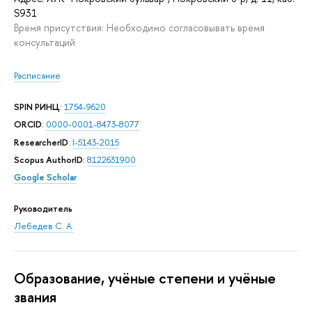
S931
Время присутствия: Необходимо согласовывать время
консультаций
Расписание
SPIN РИНЦ
:
1754-9620
ORCID
:
0000-0001-8473-8077
ResearcherID
:
I-5143-2015
Scopus AuthorID
:
8122631900
Google Scholar
Руководитель
Лебедев С. А.
Oбразование, учёные степени и учёные
звания