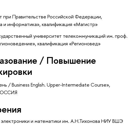
т при Правительстве Российской Федерации,
а и информатика», квалификация «Магистр»
сударственный университет телекоммуникаций им. проф.
егионоведение», квалификация «Регионовед»
азование / Повышение
жировки
 / Business English. Upper-Intermediate Course»
,
 РОССИЯ
рения
 электроники и математики им. А.Н.Тихонова НИУ ВШЭ