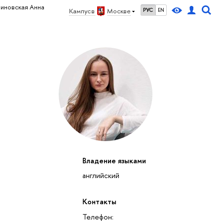
иновская Анна
Кампус в
Москве
РУС
EN
Владение языками
английский
Контакты
Телефон: