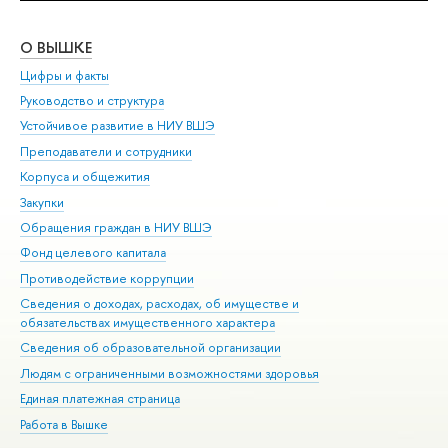
О ВЫШКЕ
ОБ
Цифры и факты
Ли
Руководство и структура
Дов
Устойчивое развитие в НИУ ВШЭ
Ол
Преподаватели и сотрудники
При
Корпуса и общежития
Вы
Закупки
При
Обращения граждан в НИУ ВШЭ
Ас
Фонд целевого капитала
До
Противодействие коррупции
Цен
Сведения о доходах, расходах, об имуществе и
Би
обязательствах имущественного характера
Об
Сведения об образовательной организации
Обр
Людям с ограниченными возможностями здоровья
Единая платежная страница
Работа в Вышке