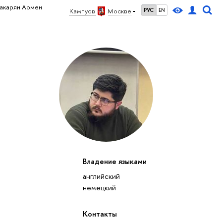
акарян Армен
Кампус в
Москве
РУС
EN
Владение языками
английский
немецкий
Контакты