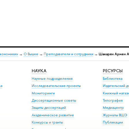
экономики»
→
О Вышке
→
Преподаватели и сотрудники
→
Шакарян Армен А
НАУКА
РЕСУРСЫ
Научные подразделения
Библиотека
ка
Исследовательские проекты
Издательский 
Мониторинги
Книжный магаз
Диссертационные советы
Типография
Защиты диссертаций
Медиацентр
Академическое развитие
Журналы ВШЭ
Конкурсы и гранты
Публикации