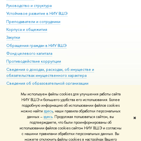
Руководство и структура
Дов
Устойчивое развитие в НИУ ВШЭ
Ол
Преподаватели и сотрудники
При
Корпуса и общежития
Вы
Закупки
При
Обращения граждан в НИУ ВШЭ
Ас
Фонд целевого капитала
До
Противодействие коррупции
Цен
Сведения о доходах, расходах, об имуществе и
Би
обязательствах имущественного характера
Об
Сведения об образовательной организации
Обр
Людям с ограниченными возможностями здоровья
Мы используем файлы cookies для улучшения работы сайта
Единая платежная страница
НИУ ВШЭ и большего удобства его использования. Более
подробную информацию об использовании файлов cookies
Работа в Вышке
можно найти
здесь
, наши правила обработки персональных
данных –
здесь
. Продолжая пользоваться сайтом, вы
✖
Редактору
подтверждаете, что были проинформированы об
© НИУ ВШЭ 1993–2026
Адреса и контакты
Условия использования
использовании файлов cookies сайтом НИУ ВШЭ и согласны
с нашими правилами обработки персональных данных. Вы
материалов
Политика конфиденциальности
Карта сайта
можете отключить файлы cookies в настройках Вашего
Шрифты HSE Sans и HSE Slab разработаны в
Школе дизайна НИУ ВШЭ