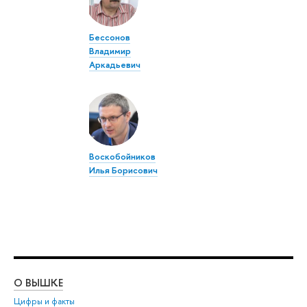
Бессонов
Владимир
Аркадьевич
Воскобойников
Илья Борисович
О ВЫШКЕ
ОБ
Цифры и факты
Ли