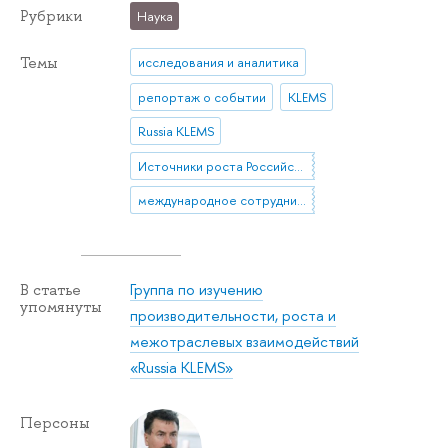
Рубрики
Наука
Темы
исследования и аналитика
репортаж о событии
KLEMS
Russia KLEMS
Источники роста Российской экономики
международное сотрудничество
Группа по изучению
В статье
упомянуты
производительности, роста и
межотраслевых взаимодействий
«Russia KLEMS»
Персоны