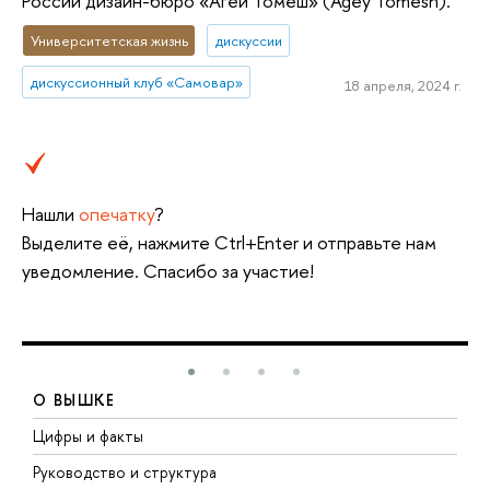
России дизайн-бюро «Агей Томеш» (Agey Tomesh).
Университетская жизнь
дискуссии
дискуссионный клуб «Самовар»
18 апреля, 2024 г.
Нашли
опечатку
?
Выделите её, нажмите Ctrl+Enter и отправьте нам
уведомление. Спасибо за участие!
О ВЫШКЕ
Цифры и факты
Л
Руководство и структура
Д