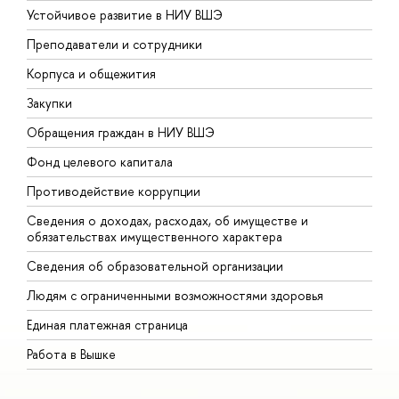
Устойчивое развитие в НИУ ВШЭ
О
Преподаватели и сотрудники
П
Корпуса и общежития
В
Закупки
П
Обращения граждан в НИУ ВШЭ
А
Фонд целевого капитала
Д
Противодействие коррупции
Ц
Сведения о доходах, расходах, об имуществе и
Б
обязательствах имущественного характера
О
Сведения об образовательной организации
О
Людям с ограниченными возможностями здоровья
Единая платежная страница
Работа в Вышке