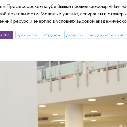
я в Профессорском клубе Вышки прошел семинар «Научна
ой деятельности. Молодые ученые, аспиранты и стажеры 
енний ресурс и энергию в условиях высокой академической
я 2030
идеи и опыт
студенты
дискуссии
академическое выго