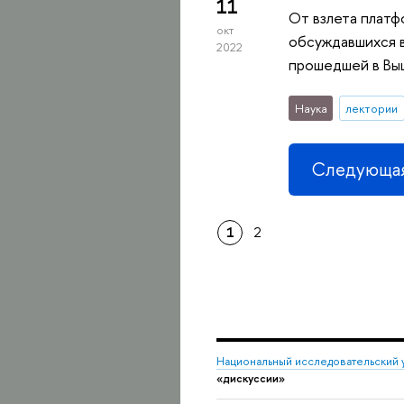
11
От взлета платф
окт
обсуждавшихся 
2022
прошедшей в Выш
Наука
лектории
Следующая
1
2
Национальный исследовательский 
«дискуссии»