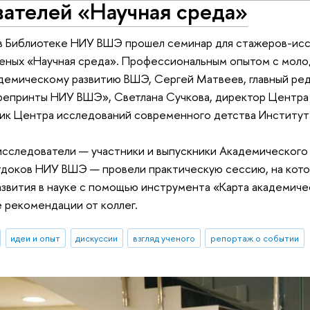
вателей «Научная среда»
 в Библиотеке НИУ ВШЭ прошел семинар для стажеров-исс
ченых «Научная среда». Профессиональным опытом с моло
демическому развитию ВШЭ, Сергей Матвеев, главный ред
репринты НИУ ВШЭ», Светлана Сучкова, директор Центра 
ик Центра исследований современного детства Институт
сследователи — участники и выпускники Академического
тдоков НИУ ВШЭ — провели практическую сессию, на кот
звития в науке с помощью инструмента «Карта академичес
 рекомендации от коллег.
идеи и опыт
дискуссии
взгляд ученого
репортаж о событии