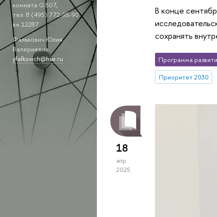
комната G 507,
В конце сентябр
тел. 8 (495) 772-95-90
исследовательск
вн.12287
сохранять внутр
Фалькович Юлия
Валериевна
yfalkovich@hse.ru
Программа развити
Приоритет 2030
18
апр
2025