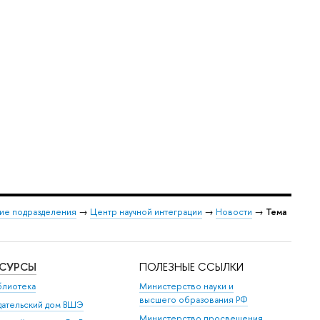
ие подразделения
→
Центр научной интеграции
→
Новости
→
Тема
ЕСУРСЫ
ПОЛЕЗНЫЕ ССЫЛКИ
блиотека
Министерство науки и
высшего образования РФ
дательский дом ВШЭ
Министерство просвещения