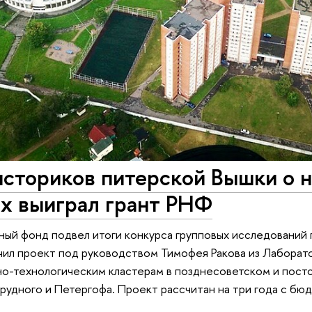
сториков питерской Вышки о н
ах выиграл грант РНФ
ный фонд подвел итоги конкурса групповых исследований
ил проект под руководством Тимофея Ракова из Лаборато
о-технологическим кластерам в позднесоветском и пост
рудного и Петергофа. Проект рассчитан на три года с бюд