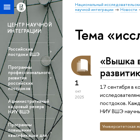
Национальный исследовательски
научной интеграции
Новости
ЦЕНТР НАУЧНОЙ
Тема «исс
ИНТЕГРАЦИИ
Российские
постдоки ВШЭ
«Вышка 
Программы
развити
профессионального
развития
1
российских
17 сентября в к
постдоков
окт
исследователями
2025
Административный
постдоков. Кажд
кадровый резерв
НИУ ВШЭ научны
НИУ ВШЭ
Программы
Университетская ж
повышения
квалификации для