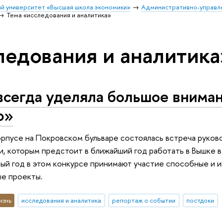
й университет «Высшая школа экономики»
Административно-управл
Тема «исследования и аналитика»
ледования и аналитика
всегда уделяла большое внима
ю»
орпусе на Покровском бульваре состоялась встреча руко
, которым предстоит в ближайший год работать в Вышке 
ый год в этом конкурсе принимают участие способные и 
е проекты.
изнь
исследования и аналитика
репортаж о событии
постдоки