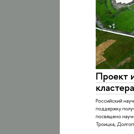
Проект и
кластер
Российский науч
поддержку получ
посвящено научн
Троицка, Долгоп