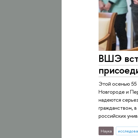
ВШЭ вст
присоеди
Этой осенью 55 
Новгороде и Пер
надеются серьез
гражданством, в
российских унив
Наука
исследова