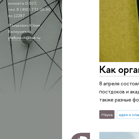
комната G 507,
тел. 8 (495) 772-95-90
вн.12287
Фалькович Юлия
Валериевна
yfalkovich@hse.ru
Как орг
8 апреля состоя
постдоков и ака
также разные фо
Наука
идеи и оп