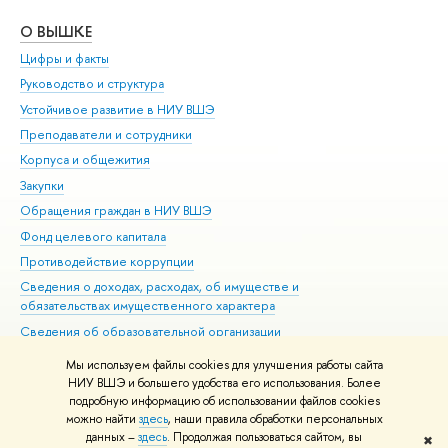
О ВЫШКЕ
ОБ
Цифры и факты
Ли
Руководство и структура
Дов
Устойчивое развитие в НИУ ВШЭ
Ол
Преподаватели и сотрудники
При
Корпуса и общежития
Вы
Закупки
При
Обращения граждан в НИУ ВШЭ
Ас
Фонд целевого капитала
До
Противодействие коррупции
Цен
Сведения о доходах, расходах, об имуществе и
Би
обязательствах имущественного характера
Об
Сведения об образовательной организации
Обр
Людям с ограниченными возможностями здоровья
Мы используем файлы cookies для улучшения работы сайта
Единая платежная страница
НИУ ВШЭ и большего удобства его использования. Более
подробную информацию об использовании файлов cookies
Работа в Вышке
можно найти
здесь
, наши правила обработки персональных
данных –
здесь
. Продолжая пользоваться сайтом, вы
✖