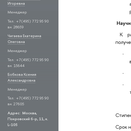
Игоревна
Менеджер
Тел.: +7(495) 772 95 90
Научн
вн. 28659
К рас
Чигаева Екатерина
получ
Олеговна
Менеджер
·
Тел.: +7(495) 772 95 90
вн. 15644
·
Бобкова Ксения
Александровна
·
Менеджер
Тел.: +7(495) 772 95 90
вн. 27605
Адрес: Москва,
Стипен
Покровский б-р, 11, к.
L-105
Срок н