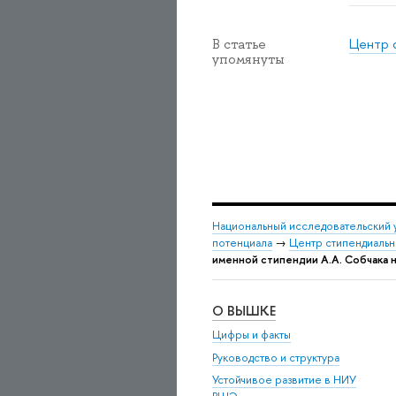
Центр 
В статье
упомянуты
Национальный исследовательский 
потенциала
→
Центр стипендиальн
именной стипендии А.А. Собчака 
О ВЫШКЕ
Цифры и факты
Руководство и структура
Устойчивое развитие в НИУ