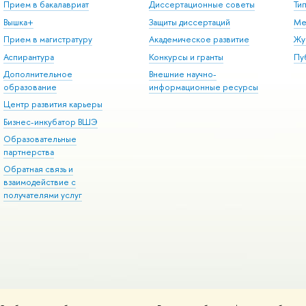
Прием в бакалавриат
Диссертационные советы
Ти
Вышка+
Защиты диссертаций
Ме
Прием в магистратуру
Академическое развитие
Жу
Аспирантура
Конкурсы и гранты
Пу
Дополнительное
Внешние научно-
образование
информационные ресурсы
Центр развития карьеры
Бизнес-инкубатор ВШЭ
Образовательные
партнерства
Обратная связь и
взаимодействие с
получателями услуг