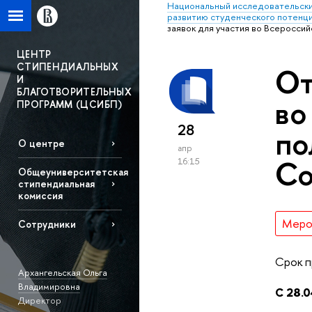
Национальный исследовательски
развитию студенческого потенц
заявок для участия во Всеросси
ЦЕНТР
СТИПЕНДИАЛЬНЫХ
От
И
БЛАГОТВОРИТЕЛЬНЫХ
во
ПРОГРАММ (ЦСИБП)
28
по
О центре
апр
Со
16:15
Общеуниверситетская
стипендиальная
комиссия
Меро
Сотрудники
Срок п
Архангельская Ольга
Владимировна
С 28.0
Директор