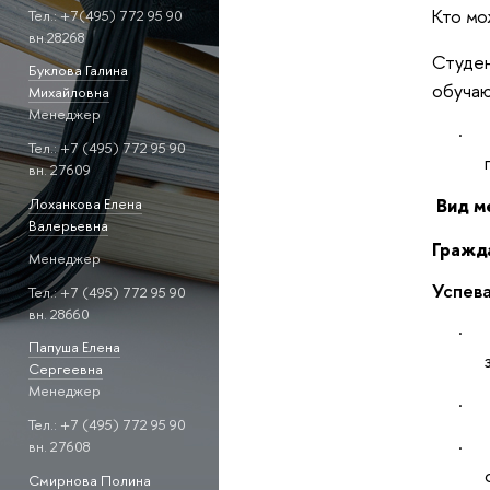
Кто мо
Тел.: +7(495) 772 95 90
вн.28268
Студе
Буклова Галина
обуча
Михайловна
Менеджер
·
Тел.: +7 (495) 772 95 90
вн. 27609
Вид м
Лоханкова Елена
Валерьевна
Гражд
Менеджер
Успев
Тел.: +7 (495) 772 95 90
вн. 28660
·
Папуша Елена
Сергеевна
Менеджер
·
Тел.: +7 (495) 772 95 90
·
вн. 27608
Смирнова Полина