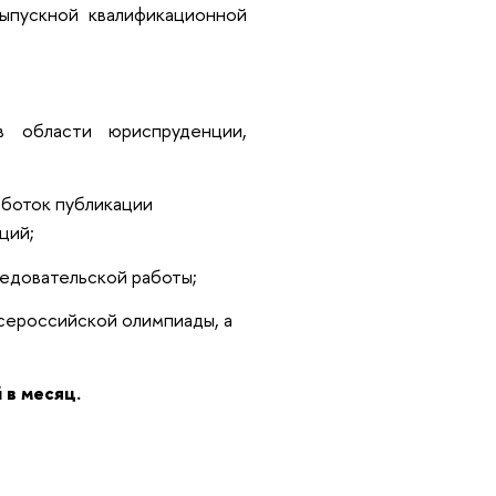
выпускной квалификационной
 области юриспруденции,
аботок публикации
ций;
ледовательской работы;
сероссийской олимпиады, а
 в месяц.