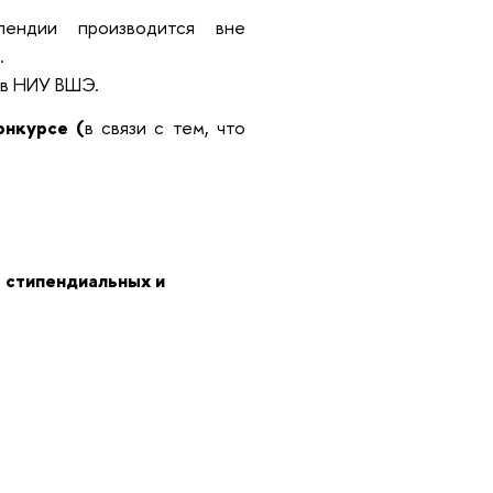
пендии производится вне
.
 в НИУ ВШЭ.
онкурсе (
в связи с тем, что
а стипендиальных и