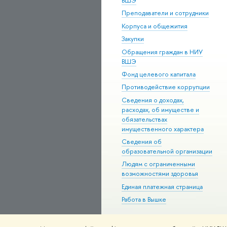
ВШЭ
Преподаватели и сотрудники
Корпуса и общежития
Закупки
Обращения граждан в НИУ
ВШЭ
Фонд целевого капитала
Противодействие коррупции
Сведения о доходах,
расходах, об имуществе и
обязательствах
имущественного характера
Сведения об
образовательной организации
Людям с ограниченными
возможностями здоровья
Единая платежная страница
Работа в Вышке