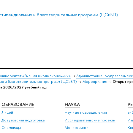
стипендиальных и благотворительных программ (ЦСиБП)
университет «Высшая школа экономики»
→
Административно-управленческ
ых и благотворительных программ (ЦСиБП)
→
Мероприятия
→
Открыт при
на 2026/2027 учебный год
ОБРАЗОВАНИЕ
НАУКА
Р
Лицей
Научные подразделения
Би
Довузовская подготовка
Исследовательские проекты
Из
Олимпиады
Мониторинги
Кн