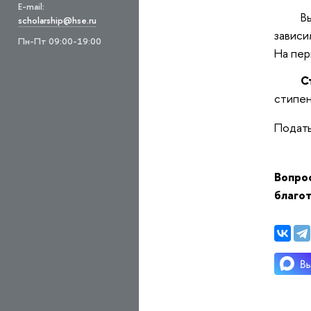
E-mail:
В
scholarship@hse.ru
зависи
Пн-Пт 09:00-19:00
На пер
С
стипен
Подат
Вопрос
благо