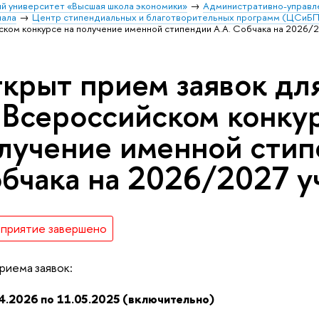
й университет «Высшая школа экономики»
Административно-управл
иала
Центр стипендиальных и благотворительных программ (ЦСиБП
йском конкурсе на получение именной стипендии А.А. Собчака на 2026/
крыт прием заявок для
 Всероссийском конку
лучение именной стип
бчака на 2026/2027 у
приятие завершено
риема заявок:
4.2026 по 11.05.2025 (включительно)