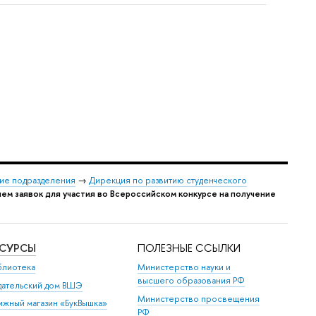
ие подразделения
→
Дирекция по развитию студенческого
ем заявок для участия во Всероссийском конкурсе на получение
ЕСУРСЫ
ПОЛЕЗНЫЕ ССЫЛКИ
блиотека
Министерство науки и
высшего образования РФ
дательский дом ВШЭ
Министерство просвещения
ижный магазин «БукВышка»
РФ