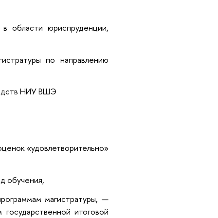
 в области юриспруденции,
гистратуры по направлению
редств НИУ ВШЭ
оценок «удовлетворительно»
д обучения,
программам магистратуры, —
м государственной итоговой