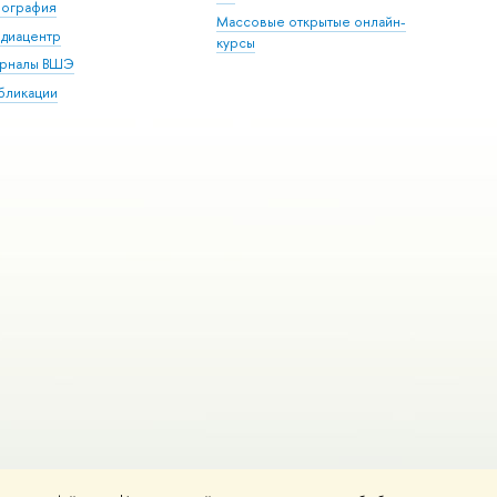
пография
Массовые открытые онлайн-
диацентр
курсы
рналы ВШЭ
бликации