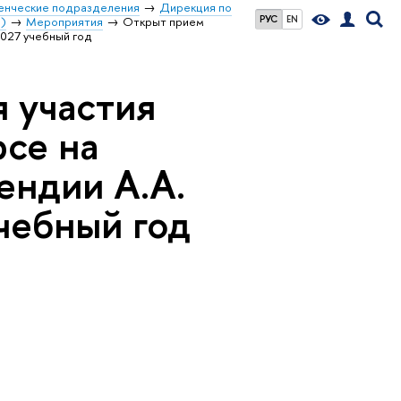
енческие подразделения
Дирекция по
РУС
EN
)
Мероприятия
Открыт прием
2027 учебный год
 участия
рсе на
ендии А.А.
чебный год