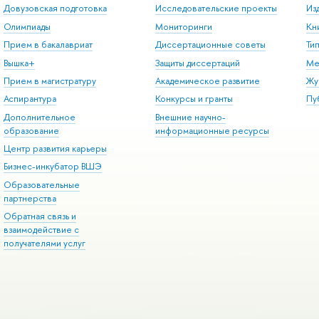
Довузовская подготовка
Исследовательские проекты
Из
Олимпиады
Мониторинги
Кн
Прием в бакалавриат
Диссертационные советы
Ти
Вышка+
Защиты диссертаций
Ме
Прием в магистратуру
Академическое развитие
Жу
Аспирантура
Конкурсы и гранты
Пу
Дополнительное
Внешние научно-
образование
информационные ресурсы
Центр развития карьеры
Бизнес-инкубатор ВШЭ
Образовательные
партнерства
Обратная связь и
взаимодействие с
получателями услуг