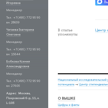
Игоревна
Менеджер
Тел.: +7(495) 772 95 90
вн. 28659
Чигаева Екатерина
Центр 
В статье
упомянуты
Олеговна
Менеджер
Тел.: +7(495) 772 95 90
вн. 15644
Бобкова Ксения
Александровна
Менеджер
Национальный исследовательский 
Тел.: +7(495) 772 95 90
потенциала
→
Центр стипендиальн
вн. 27605
Адрес: Москва,
О ВЫШКЕ
Покровский б-р, 11, к.
L-105
Цифры и факты