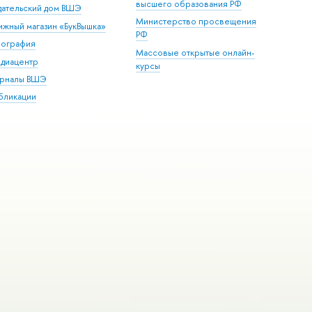
высшего образования РФ
дательский дом ВШЭ
Министерство просвещения
ижный магазин «БукВышка»
РФ
пография
Массовые открытые онлайн-
диацентр
курсы
рналы ВШЭ
бликации