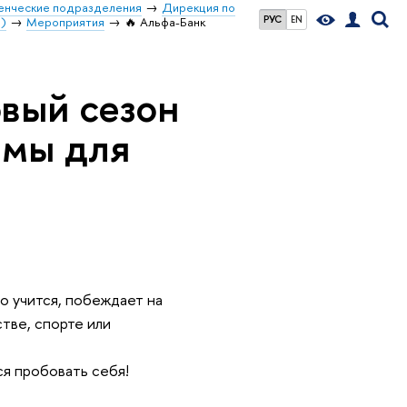
енческие подразделения
Дирекция по
РУС
EN
)
Мероприятия
🔥 Альфа-Банк
овый сезон
ммы для
о учится, побеждает на
стве, спорте или
ся пробовать себя!