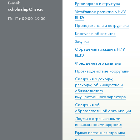
E-mail:
Руководство и структура
scholarship@hse.ru
Устойчивое развитие в НИУ
ВШЭ
Пн-Пт 09:00-19:00
Преподаватели и сотрудники
Корпуса и общежития
Закупки
Обращения граждан в НИУ
ВШЭ
Фонд целевого капитала
Противодействие коррупции
Сведения о доходах,
расходах, об имуществе и
обязательствах
имущественного характера
Сведения об
образовательной организации
Людям с ограниченными
возможностями здоровья
Единая платежная страница