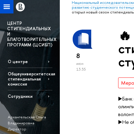
Национальный исследовательски
развитию студенческого потенц
открыл новый сезон стипендиаль
ЦЕНТР
СТИПЕНДИАЛЬНЫХ
🔥
И
БЛАГОТВОРИТЕЛЬНЫХ
ст
ПРОГРАММ (ЦСИБП)
8
ст
О центре
июн
13:35
Общеуниверситетская
стипендиальная
Меро
комиссия
Сотрудники
▶️Банк
олимпи
волонт
Архангельская Ольга
▶️Не о
Владимировна
Директор