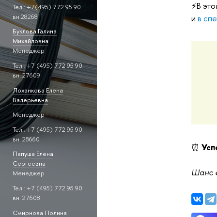
⚡В это
Тел.: +7(495) 772 95 90
вн.28268
и
в сп
Буклова Галина
Михайловна
Менеджер
Тел.: +7 (495) 772 95 90
вн. 27609
Лоханкова Елена
Валерьевна
Менеджер
Тел.: +7 (495) 772 95 90
вн. 28660
⏰
Усп
Папуша Елена
Сергеевна
Шанс е
Менеджер
Тел.: +7 (495) 772 95 90
вн. 27608
Смирнова Полина