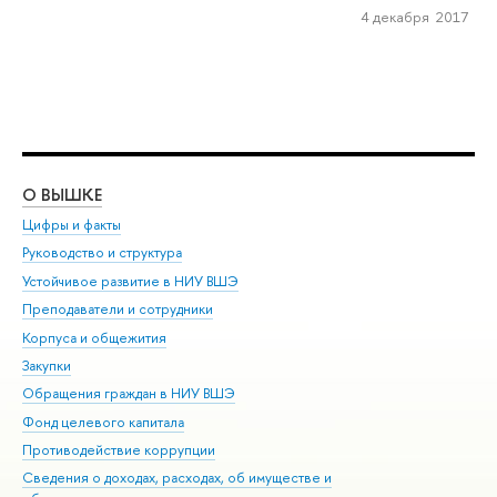
4 декабря 2017
О ВЫШКЕ
ОБ
Цифры и факты
Ли
Руководство и структура
Дов
Устойчивое развитие в НИУ ВШЭ
Ол
Преподаватели и сотрудники
При
Корпуса и общежития
Вы
Закупки
При
Обращения граждан в НИУ ВШЭ
Ас
Фонд целевого капитала
До
Противодействие коррупции
Цен
Сведения о доходах, расходах, об имуществе и
Би