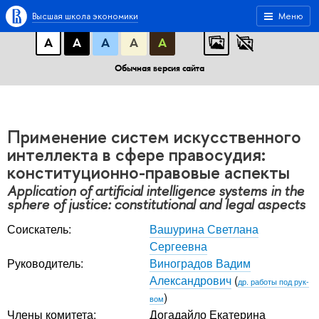
A
A
A
АБB
АБB
АБB
Высшая школа экономики
Меню
А
А
А
А
А
Обычная версия сайта
Применение систем искусственного
интеллекта в сфере правосудия:
конституционно-правовые аспекты
Application of artificial intelligence systems in the
sphere of justice: constitutional and legal aspects
Соискатель:
Вашурина Светлана
Сергеевна
Руководитель:
Виноградов Вадим
Александрович
(
др. работы под рук-
)
вом
Члены комитета:
Догадайло Екатерина