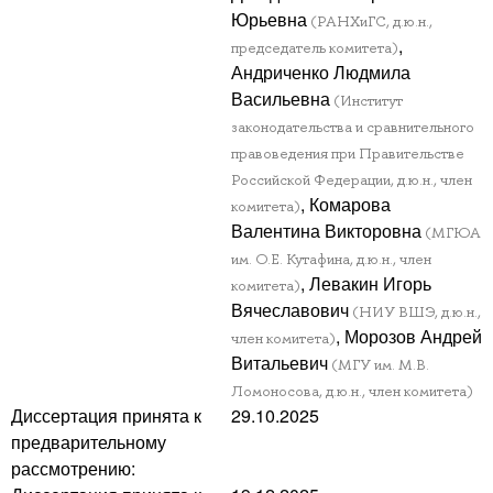
Юрьевна
(РАНХиГС, д.ю.н.,
,
председатель комитета)
Андриченко Людмила
Васильевна
(Институт
законодательства и сравнительного
правоведения при Правительстве
Российской Федерации, д.ю.н., член
, Комарова
комитета)
Валентина Викторовна
(МГЮА
им. О.Е. Кутафина, д.ю.н., член
, Левакин Игорь
комитета)
Вячеславович
(НИУ ВШЭ, д.ю.н.,
, Морозов Андрей
член комитета)
Витальевич
(МГУ им. М.В.
Ломоносова, д.ю.н., член комитета)
Диссертация принята к
29.10.2025
предварительному
рассмотрению: