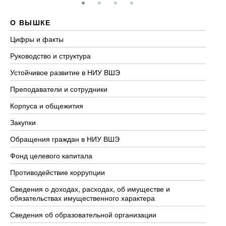
О ВЫШКЕ
О
Цифры и факты
Ли
Руководство и структура
До
Устойчивое развитие в НИУ ВШЭ
Ол
Преподаватели и сотрудники
Пр
Корпуса и общежития
Вы
Закупки
Пр
Обращения граждан в НИУ ВШЭ
Ас
Фонд целевого капитала
До
Противодействие коррупции
Це
Сведения о доходах, расходах, об имуществе и
Би
обязательствах имущественного характера
Об
Сведения об образовательной организации
Об