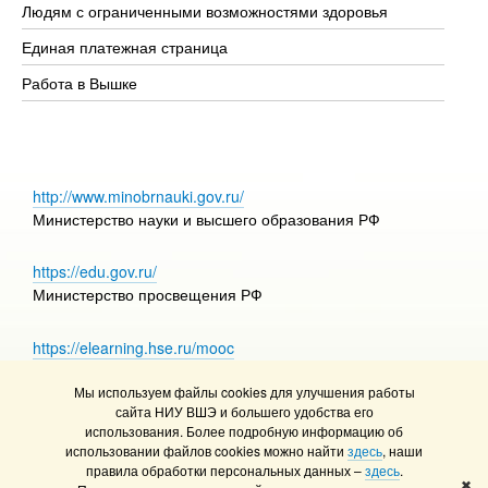
Людям с ограниченными возможностями здоровья
Единая платежная страница
Работа в Вышке
http://www.minobrnauki.gov.ru/
Министерство науки и высшего образования РФ
https://edu.gov.ru/
Министерство просвещения РФ
https://elearning.hse.ru/mooc
Массовые открытые онлайн-курсы
Мы используем файлы cookies для улучшения работы
сайта НИУ ВШЭ и большего удобства его
использования. Более подробную информацию об
использовании файлов cookies можно найти
здесь
, наши
© НИУ ВШЭ 1993–2026
Адреса и контакты
правила обработки персональных данных –
здесь
.
Условия использования материалов
✖