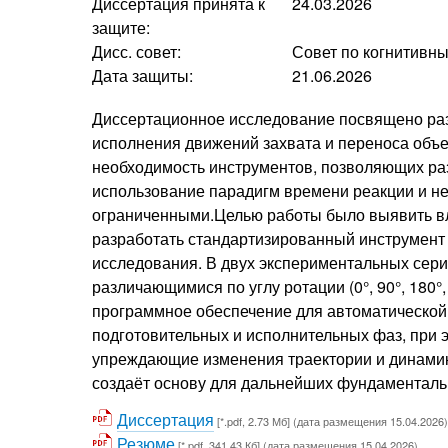
Диссертация принята к
24.03.2026
защите:
Дисс. совет:
Совет по когнитивн
Дата защиты:
21.06.2026
Диссертационное исследование посвящено раз
исполнения движений захвата и переноса объе
необходимость инструментов, позволяющих ра
использование парадигм времени реакции и н
ограниченными.Целью работы было выявить вл
разработать стандартизированный инструмент
исследования. В двух экспериментальных сери
различающимися по углу ротации (0°, 90°, 18
программное обеспечение для автоматической 
подготовительных и исполнительных фаз, при
упреждающие изменения траектории и динами
создаёт основу для дальнейших фундаменталь
Диссертация
[*.pdf, 2.73 Мб] (дата размещения 15.04.2026)
Резюме
[*.pdf, 341.43 Кб] (дата размещения 15.04.2026)