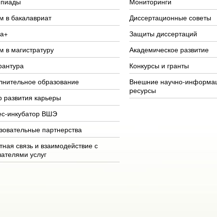
пиады
Мониторинги
м в бакалавриат
Диссертационные советы
а+
Защиты диссертаций
м в магистратуру
Академическое развитие
рантура
Конкурсы и гранты
лнительное образование
Внешние научно-информа
ресурсы
р развития карьеры
ес-инкубатор ВШЭ
зовательные партнерства
тная связь и взаимодействие с
чателями услуг