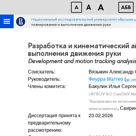
A
A
A
АБB
Национальный исследовательский университет «Высшая 
планирования и выполнения движения руки
Разработка и кинематический а
выполнения движения руки
Development and motion tracking analysis
Соискатель:
Вязьмин Александр 
Руководитель:
Феурра Маттео
(
др. ра
Члены комитета:
Бакулин Илья Серге
(ФГБОУ ВО СамГМУ Минзд
"Высшая школа экономики"
, Свири
член комитета)
Диссертация принята к
23.02.2026
предварительному
рассмотрению: