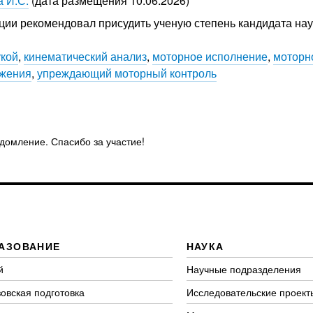
 И.С.
(дата размещения 10.06.2026)
ции рекомендовал присудить ученую степень кандидата наук 
укой
,
кинематический анализ
,
моторное исполнение
,
моторн
ижения
,
упреждающий моторный контроль
едомление. Спасибо за участие!
АЗОВАНИЕ
НАУКА
й
Научные подразделения
овская подготовка
Исследовательские проект