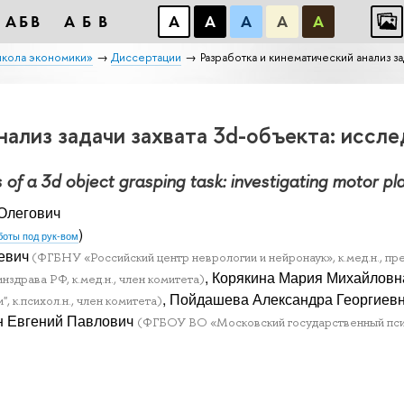
АБB
АБB
А
А
А
А
А
школа экономики»
Диссертации
Разработка и кинематический анализ з
нализ задачи захвата 3d-объекта: иссл
 of a 3d object grasping task: investigating motor 
Олегович
)
боты под рук-вом
евич
(ФГБНУ «Российский центр неврологии и нейронаук», к.мед.н., пр
, Корякина Мария Михайловн
рава РФ, к.мед.н., член комитета)
, Пойдашева Александра Георгиев
, к.психол.н., член комитета)
н Евгений Павлович
(ФГБОУ ВО «Московский государственный псих