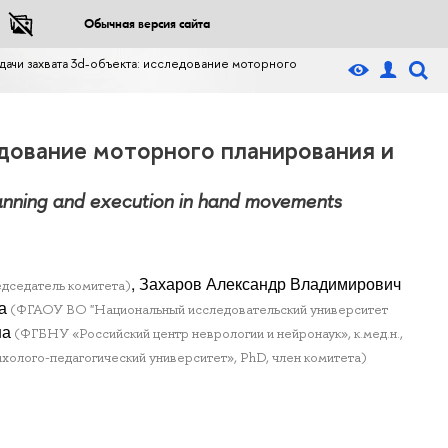
Обычная версия сайта
адачи захвата 3d-объекта: исследование моторного
едование моторного планирования и
planning and execution in hand movements
, Захаров Александр Владимирович
едседатель комитета)
а
(ФГАОУ ВО "Национальный исследовательский университет
на
(ФГБНУ «Российский центр неврологии и нейронаук», к.мед.н.,
олого-педагогический университет», PhD, член комитета)