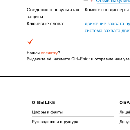
Отзыв Бакулина
Сведения о результатах
Комитет по диссерта
защиты:
Ключевые слова:
движение захвата р
система захвата дв
Нашли
опечатку
?
Выделите её, нажмите Ctrl+Enter и отправьте нам ув
О ВЫШКЕ
ОБР
Цифры и факты
Лице
Руководство и структура
Довуз