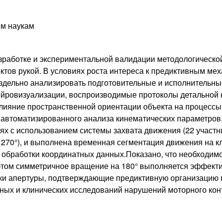
ым наукам
работке и экспериментальной валидации методологической
ктов рукой. В условиях роста интереса к предиктивным ме
здельно анализировать подготовительные и исполнительны
ейровизуализации, воспроизводимые протоколы детальной 
ияние пространственной ориентации объекта на процессы 
 автоматизированного анализа кинематических параметров
ях с использованием системы захвата движения (22 участн
0°, 270°), и выполнена временная сегментация движения н
обработки координатных данных.Показано, что необходимо
 этом симметричное вращение на 180° выполняется эффек
ки апертуры, подтверждающие предиктивную организацию 
ных и клинических исследований нарушений моторного кон