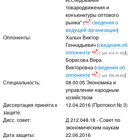
товародвижения и
конъюнктуры оптового
рынка" (
сведения о
ведущей организации
)
Оппоненты:
Халын Виктор
Геннадьевич
(
сведения об
оппоненте
);
[*.pdf, 674.41 Кб]
Борисова Вера
Викторовна
(
сведения об
оппоненте
)
[*.pdf, 556.48 Кб]
Специальность:
08.00.05 Экономика и
управление народным
хозяйством
Диссертация принята к
12.04.2016 (Протокол № 3)
защите:
Дисс. совет:
Д 212.048.18 - Совет по
экономическим наукам
Дата защиты:
22.06.2016