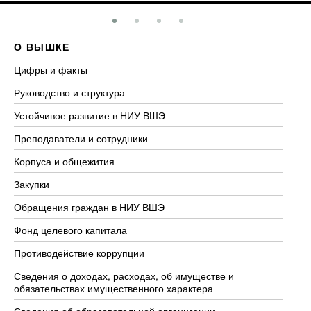
О ВЫШКЕ
О
Цифры и факты
Ли
Руководство и структура
До
Устойчивое развитие в НИУ ВШЭ
Ол
Преподаватели и сотрудники
Пр
Корпуса и общежития
Вы
Закупки
Пр
Обращения граждан в НИУ ВШЭ
Ас
Фонд целевого капитала
До
Противодействие коррупции
Це
Сведения о доходах, расходах, об имуществе и
Би
обязательствах имущественного характера
Об
Сведения об образовательной организации