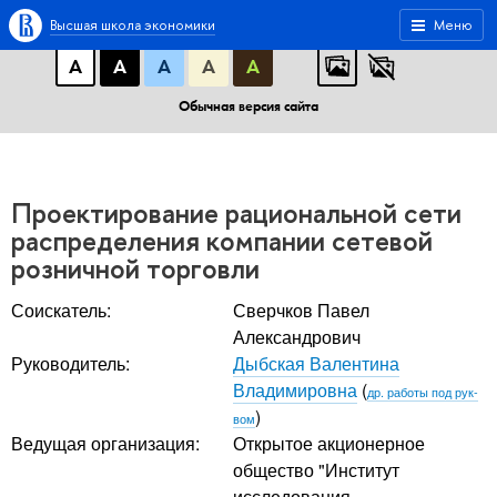
A
A
A
АБB
АБB
АБB
Высшая школа экономики
Меню
А
А
А
А
А
Обычная версия сайта
Проектирование рациональной сети
распределения компании сетевой
розничной торговли
Соискатель:
Сверчков Павел
Александрович
Руководитель:
Дыбская Валентина
Владимировна
(
др. работы под рук-
)
вом
Ведущая организация:
Открытое акционерное
общество "Институт
исследования