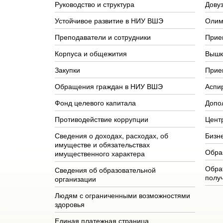
Руководство и структура
Довуз
Устойчивое развитие в НИУ ВШЭ
Олим
Преподаватели и сотрудники
Прие
Корпуса и общежития
Вышк
Закупки
Прие
Обращения граждан в НИУ ВШЭ
Аспи
Фонд целевого капитала
Допо
Противодействие коррупции
Цент
Сведения о доходах, расходах, об
Бизн
имуществе и обязательствах
Обра
имущественного характера
Обра
Сведения об образовательной
полу
организации
Людям с ограниченными возможностями
здоровья
Единая платежная страница