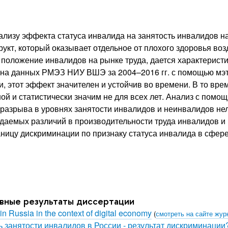
изу эффекта статуса инвалида на занятость инвалидов на
укт, который оказывает отдельное от плохого здоровья воз
 положение инвалидов на рынке труда, дается характерист
на данных РМЭЗ НИУ ВШЭ за 2004–2016 гг. с помощью мэтчи
и, этот эффект значителен и устойчив во времени. В то вре
й и статистически значим не для всех лет. Анализ с помо
 разрыва в уровнях занятости инвалидов и неинвалидов не
аемых различий в производительности труда инвалидов и 
ницу дискриминации по признаку статуса инвалида в сфере
овные результаты диссертации
 Russia in the context of digital economy
(
смотреть на сайте жур
ь занятости инвалидов в России - результат дискриминации