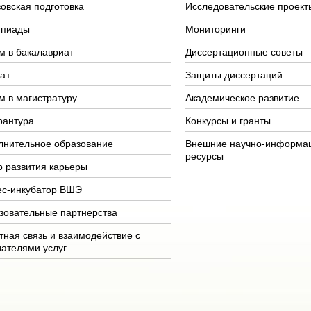
овская подготовка
Исследовательские проект
пиады
Мониторинги
м в бакалавриат
Диссертационные советы
а+
Защиты диссертаций
м в магистратуру
Академическое развитие
рантура
Конкурсы и гранты
лнительное образование
Внешние научно-информа
ресурсы
р развития карьеры
ес-инкубатор ВШЭ
зовательные партнерства
тная связь и взаимодействие с
чателями услуг