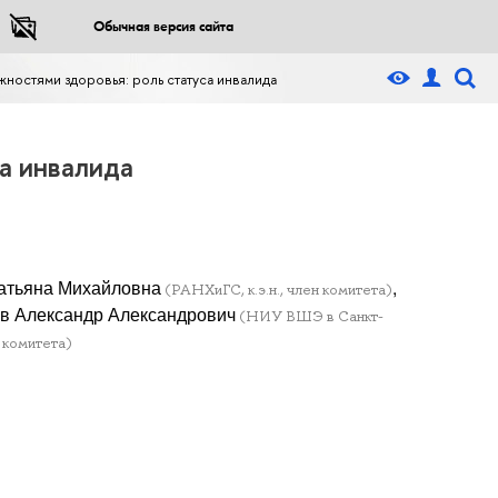
Обычная версия сайта
жностями здоровья: роль статуса инвалида
а инвалида
Татьяна Михайловна
,
(РАНХиГС, к.э.н., член комитета)
ев Александр Александрович
(НИУ ВШЭ в Санкт-
 комитета)