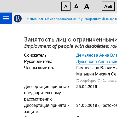
A
A
A
АБB
Национальный исследовательский университет «Высшая 
Занятость лиц с ограниченным
Employment of people with disabilities: role
Соискатель:
Демьянова Анна Вл
Руководитель:
Лукьянова Анна Льв
Члены комитета:
Гимпельсон Владим
Матыцин Михаил Се
Петербурге, PhD, член 
Диссертация принята к
25.04.2019
предварительному
рассмотрению:
Диссертация принята к
31.05.2019 (Протоко
защите: