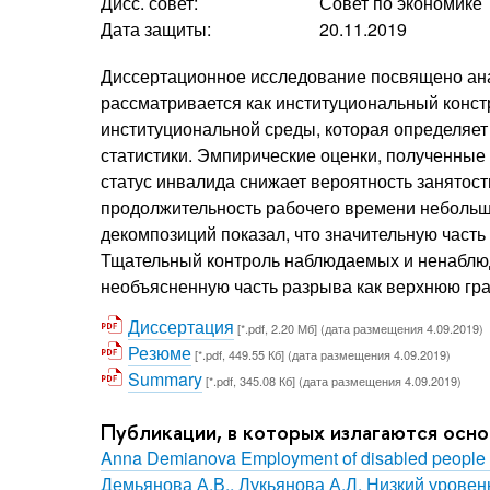
Дисс. совет:
Совет по экономике
Дата защиты:
20.11.2019
Диссертационное исследование посвящено анал
рассматривается как институциональный констр
институциональной среды, которая определяет
статистики. Эмпирические оценки, полученные 
статус инвалида снижает вероятность занятост
продолжительность рабочего времени небольшо
декомпозиций показал, что значительную часть
Тщательный контроль наблюдаемых и ненаблюд
необъясненную часть разрыва как верхнюю гра
Диссертация
[*.pdf, 2.20 Мб] (дата размещения 4.09.2019)
Резюме
[*.pdf, 449.55 Кб] (дата размещения 4.09.2019)
Summary
[*.pdf, 345.08 Кб] (дата размещения 4.09.2019)
Публикации, в которых излагаются осн
Anna Demianova Employment of disabled people in
Демьянова А.В., Лукьянова А.Л. Низкий уровен