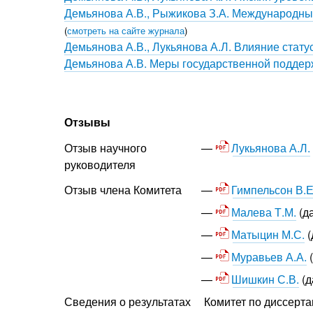
Демьянова А.В., Рыжикова З.А. Международны
(
смотреть на сайте журнала
)
Демьянова А.В., Лукьянова А.Л. Влияние стату
Демьянова А.В. Меры государственной поддер
Отзывы
Лукьянова А.Л.
Отзыв научного
руководителя
Гимпельсон В.Е
Отзыв члена Комитета
Малева Т.М.
(д
Матыцин М.С.
(
Муравьев А.А.
(
Шишкин С.В.
(д
Сведения о результатах
Комитет по диссерта