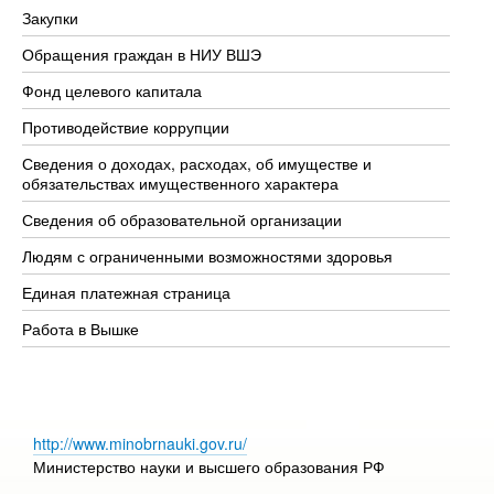
Закупки
Пр
Обращения граждан в НИУ ВШЭ
Ас
Фонд целевого капитала
До
Противодействие коррупции
Це
Сведения о доходах, расходах, об имуществе и
Би
обязательствах имущественного характера
Об
Сведения об образовательной организации
Об
Людям с ограниченными возможностями здоровья
Единая платежная страница
Работа в Вышке
http://www.minobrnauki.gov.ru/
Министерство науки и высшего образования РФ