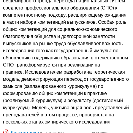
общемирового тренда перехода национальных систем
среднего профессионального образования (СПО) к
компетентностному подходу, расширяющему ожидания
в части набора компетенций выпускников. Особая роль
общих компетенций для социально-экономического
благополучия общества и долгосрочной занятости
выпускников на рынке труда обуславливает важность
исследования того как государственный импульс по
обновлению содержанию образования в отечественном
СПО трансформируется при реализации на
практике. Исследователем разработана теоретическая
модель, демонстрирующая переход от государственного
замысла (запланированного куррикулума) по
формированию общих компетенций к практике
(реализуемый куррикулум) и результату (достигаемый
куррикулум). Модель, учитывающая роль представлений
преподавателей в этом процессе, проверяется на
нескольких этапах эмпирического исследования.
Диссертация
[*.pdf, 2.47 Мб] (дата размещения 19.01.2026)