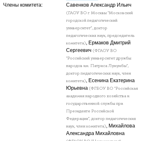
Члены комитета:
Савенков Александр Ильич
(ГАОУ ВО г. Москвы "Московский
городской педагогический
университет", доктор
педагогических наук, председатель
, Ермаков Дмитрий
комитета)
Сергеевич
(ФГАОУ ВО
"Российский университет дружбы
народов им. Патриса Лумумбы",
доктор педагогических наук, член
, Есенина Екатерина
комитета)
Юрьевна
(ФГБОУ ВО "Российская
академия народного хозяйства и
государственной службы при
Президенте Российской
Федерации", доктор педагогических
, Михайлова
наук, член комитета)
Александра Михайловна