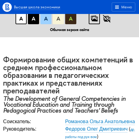
A
A
A
АБB
АБB
АБB
Высшая школа экономики
Меню
А
А
А
А
А
Обычная версия сайта
Формирование общих компетенций в
среднем профессиональном
образовании в педагогических
практиках и представлениях
преподавателей
The Development of General Competencies in
Vocational Education and Training through
Pedagogical Practices and Teachers' Beliefs
Соискатель:
Романова Ольга Анатольевна
Руководитель:
Федоров Олег Дмитриевич
(
др.
)
работы под рук-вом