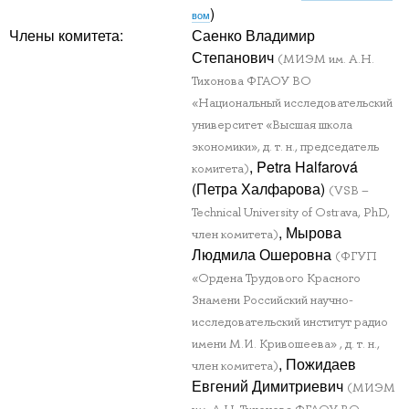
)
вом
Члены комитета:
Саенко Владимир
Степанович
(МИЭМ им. А.Н.
Тихонова ФГАОУ ВО
«Национальный исследовательский
университет «Высшая школа
экономики», д. т. н., председатель
, Petra Halfarová
комитета)
(Петра Халфарова)
(VSB –
Technical University of Ostrava, PhD,
, Мырова
член комитета)
Людмила Ошеровна
(ФГУП
«Ордена Трудового Красного
Знамени Российский научно-
исследовательский институт радио
имени М.И. Кривошеева» , д. т. н.,
, Пожидаев
член комитета)
Евгений Димитриевич
(МИЭМ