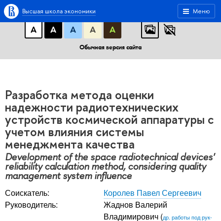
A
A
A
АБB
АБB
АБB
Высшая школа экономики
Меню
А
А
А
А
А
Обычная версия сайта
Разработка метода оценки
надежности радиотехнических
устройств космической аппаратуры с
учетом влияния системы
менеджмента качества
Development of the space radiotechnical devices'
reliability calculation method, considering quality
management system influence
Соискатель:
Королев Павел Сергеевич
Руководитель:
Жаднов Валерий
Владимирович
(
др. работы под рук-