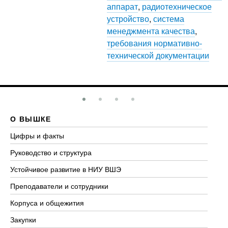
аппарат
,
радиотехническое
устройство
,
система
менеджмента качества
,
требования нормативно-
технической документации
О ВЫШКЕ
О
Цифры и факты
Ли
Руководство и структура
До
Устойчивое развитие в НИУ ВШЭ
Ол
Преподаватели и сотрудники
Пр
Корпуса и общежития
Вы
Закупки
Пр