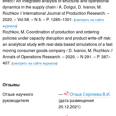
effect? An integrated analysis of structural and operational
dynamics in the supply chain / A. Dolgui, D. Ivanov, M.
Rozhkov // International Journal of Production Research. –
2020. – Vol.58. – N 5. – P. 1285–1301.
(
смотреть на сайте
журнала
)
Rozhkov, M. Coordination of production and ordering
policies under capacity disruption and product write-off risk:
an analytical study with real-data based simulations of a fast
moving consumer goods company / D. Ivanov, M. Rozhkov //
Annals of Operations Research. – 2020. – N 291. – P. 387–
407.
(
смотреть на сайте журнала
)
Отзывы
Отзыв Сергеева В.И.
Отзыв научного
(дата размещения
руководителя
20.12.2021)