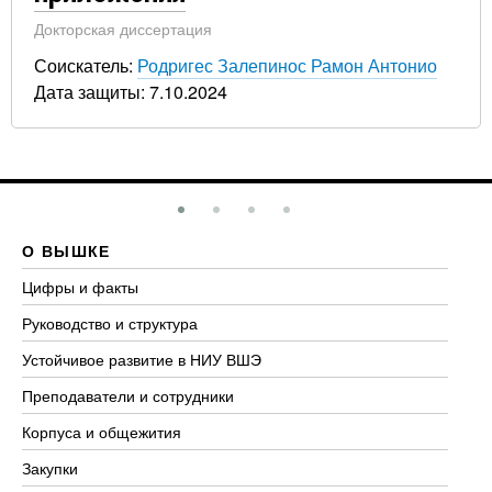
Докторская диссертация
Соискатель:
Родригес Залепинос Рамон Антонио
Дата защиты: 7.10.2024
О ВЫШКЕ
О
Цифры и факты
Ли
Руководство и структура
До
Устойчивое развитие в НИУ ВШЭ
Ол
Преподаватели и сотрудники
Пр
Корпуса и общежития
Вы
Закупки
Пр