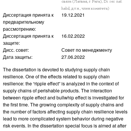
связи (Латвия, г. Рига), Dr. rer. nat.
habil, д.т.н., член комитета)
Диссертация принята к
19.12.2021
предварительному
рассмотрению:
Диссертация принята к
16.02.2022
защите:
Дисс. совет:
Совет по менеджменту
Дата защиты:
27.06.2022
The dissertation is devoted to studying supply chain
resilience. One of the effects related to supply chain
resilience: the “ripple effect” is analyzed in the context of
supply chains of perishable products. The interaction
between ripple effect and bullwhip effect is investigated for
the first time. The growing complexity of supply chains and
the number of factors affecting supply chain resilience levels
lead to more complicated system behavior during negative
risk events. In the dissertation special focus is aimed at after