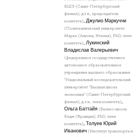
ВШЭ (Санкт-Петербургский
филиал), д.т.н., председатель
, Джулио Маркуччи
комитета)
(Политехнический университет
Марке (Анкона, Италия), PhD, член
, Лукинский
комитета)
Владислав Валерьевич
(федеральное государственное
автономное образовательное
учреждение высшего образования
"Национальный исследовательский
университет "Высшая школа
экономики" (Санкт-Петербургский
,
филиал), д.э.н., член комитета)
Ольга Баттайя
(Бизнес-школа
Кедж (Франция), PhD, член
, Толуев Юрий
комитета)
Иванович
(Институт транспорта и