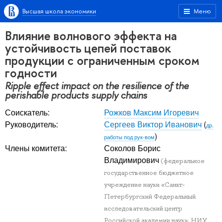
Высшая школа экономики
Меню
Влияние волнового эффекта на
устойчивость цепей поставок
продукции с ограниченным сроком
годности
Ripple effect impact on the resilience of the
perishable products supply chains
Соискатель:
Рожков Максим Игоревич
Руководитель:
Сергеев Виктор Иванович
(
др.
)
работы под рук-вом
Члены комитета:
Соколов Борис
Владимирович
(федеральное
государственное бюджетное
учреждение науки «Санкт-
Петербургский Федеральный
исследовательский центр
Российской академии наук»; НИУ