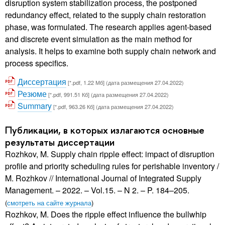
disruption system stabilization process, the postponed
redundancy effect, related to the supply chain restoration
phase, was formulated. The research applies agent-based
and discrete event simulation as the main method for
analysis. It helps to examine both supply chain network and
process specifics.
Диссертация
[*.pdf, 1.22 Мб] (дата размещения 27.04.2022)
Резюме
[*.pdf, 991.51 Кб] (дата размещения 27.04.2022)
Summary
[*.pdf, 963.26 Кб] (дата размещения 27.04.2022)
Публикации, в которых излагаются основные
результаты диссертации
Rozhkov, M. Supply chain ripple effect: impact of disruption
profile and priority scheduling rules for perishable inventory /
M. Rozhkov // International Journal of Integrated Supply
Management. – 2022. – Vol.15. – N 2. – P. 184–205.
(
смотреть на сайте журнала
)
Rozhkov, M. Does the ripple effect influence the bullwhip