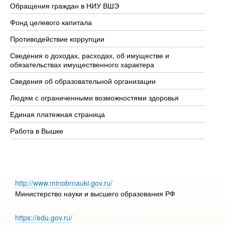
Обращения граждан в НИУ ВШЭ
Ас
Фонд целевого капитала
До
Противодействие коррупции
Це
Сведения о доходах, расходах, об имуществе и
Би
обязательствах имущественного характера
Об
Сведения об образовательной организации
Об
Людям с ограниченными возможностями здоровья
Единая платежная страница
Работа в Вышке
http://www.minobrnauki.gov.ru/
Министерство науки и высшего образования РФ
https://edu.gov.ru/