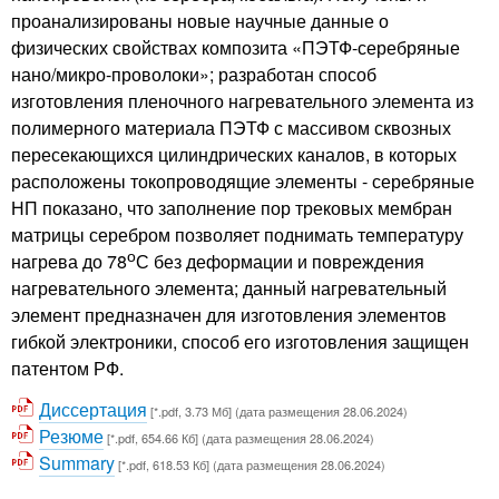
проанализированы новые научные данные о
физических свойствах композита «ПЭТФ-серебряные
нано/микро-проволоки»; разработан способ
изготовления пленочного нагревательного элемента из
полимерного материала ПЭТФ с массивом сквозных
пересекающихся цилиндрических каналов, в которых
расположены токопроводящие элементы - серебряные
НП показано, что заполнение пор трековых мембран
матрицы серебром позволяет поднимать температуру
о
нагрева до 78
С без деформации и повреждения
нагревательного элемента; данный нагревательный
элемент предназначен для изготовления элементов
гибкой электроники, способ его изготовления защищен
патентом РФ.
Диссертация
[*.pdf, 3.73 Мб] (дата размещения 28.06.2024)
Резюме
[*.pdf, 654.66 Кб] (дата размещения 28.06.2024)
Summary
[*.pdf, 618.53 Кб] (дата размещения 28.06.2024)