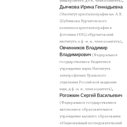
университет», д.т.н., член комитета)
Дьячкова Ирина Геннадьевна
(Институт кристаллографии им. А.В.
Шубникова Курчатовского
комплекса кристаллографии и
фотоники НИЦ «Курчатовский
,
институт», к.ф.-м. н., член комитета)
Овчинников Владимир
Владимирович
(Федеральное
государственное бюджетное
учреждение науки Института
электрофизики Уральского
отделения Российской академии
,
наук, д.ф.-м. н., член комитета)
Рогожкин Сергей Васильевич
(Федеральное государственное
автономное образовательное
учреждение высшего образования
«Национальный исследовательский