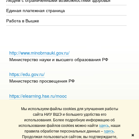
Единая платежная страница
Работа в Вышке
http://www.minobrnauki.gov.ru/
Министерство науки и высшего образования РФ
https://edu.gov.ru/
Министерство просвещения РФ
https://elearning.hse.ru/mooc
Массовые открытые онлайн-курсы
Мы используем файлы cookies для улучшения работы
сайта НИУ ВШЭ и большего удобства его
использования. Более подробную информацию об
использовании файлов cookies можно найти
здесь
, наши
© НИУ ВШЭ 1993–2026
Адреса и контакты
правила обработки персональных данных –
здесь
.
Условия использования материалов
✖
Продолжая пользоваться сайтом, вы подтверждаете,