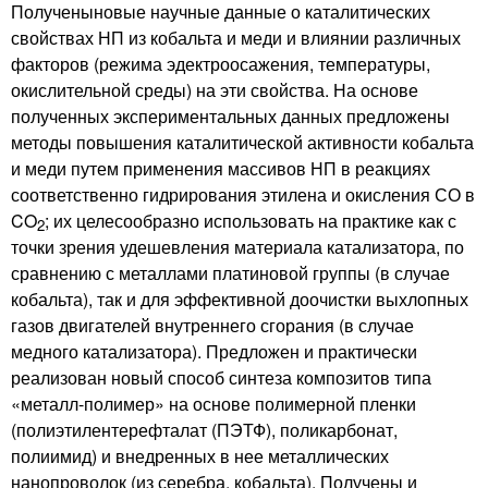
Полученыновые научные данные о каталитических
свойствах НП из кобальта и меди и влиянии различных
факторов (режима эдектроосажения, температуры,
окислительной среды) на эти свойства. На основе
полученных экспериментальных данных предложены
методы повышения каталитической активности кобальта
и меди путем применения массивов НП в реакциях
соответственно гидрирования этилена и окисления СО в
CO
; их целесообразно использовать на практике как с
2
точки зрения удешевления материала катализатора, по
сравнению с металлами платиновой группы (в случае
кобальта), так и для эффективной доочистки выхлопных
газов двигателей внутреннего сгорания (в случае
медного катализатора). Предложен и практически
реализован новый способ синтеза композитов типа
«металл-полимер» на основе полимерной пленки
(полиэтилентерефталат (ПЭТФ), поликарбонат,
полиимид) и внедренных в нее металлических
нанопроволок (из серебра, кобальта). Получены и