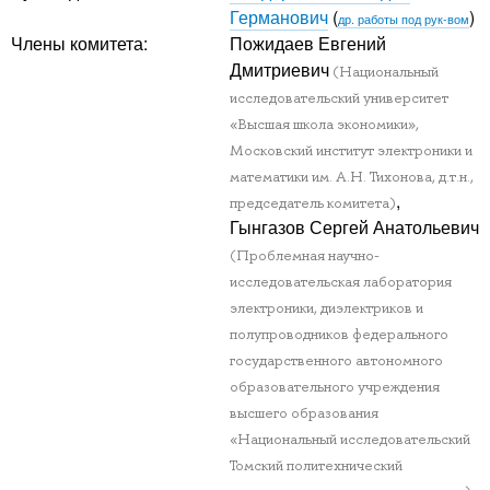
Германович
(
)
др. работы под рук-вом
Члены комитета:
Пожидаев Евгений
Дмитриевич
(Национальный
исследовательский университет
«Высшая школа экономики»,
Московский институт электроники и
математики им. А.Н. Тихонова, д.т.н.,
,
председатель комитета)
Гынгазов Сергей Анатольевич
(Проблемная научно-
исследовательская лаборатория
электроники, диэлектриков и
полупроводников федерального
государственного автономного
образовательного учреждения
высшего образования
«Национальный исследовательский
Томский политехнический
,