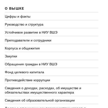
О ВЫШКЕ
О
Цифры и факты
Ли
Руководство и структура
До
Устойчивое развитие в НИУ ВШЭ
Ол
Преподаватели и сотрудники
Пр
Корпуса и общежития
Вы
Закупки
Пр
Обращения граждан в НИУ ВШЭ
Ас
Фонд целевого капитала
До
Противодействие коррупции
Це
Сведения о доходах, расходах, об имуществе и
Би
обязательствах имущественного характера
Об
Сведения об образовательной организации
Об
Людям с ограниченными возможностями здоровья