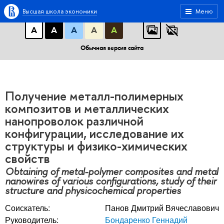
A
A
A
АБB
АБB
АБB
Высшая школа экономики
Меню
А
А
А
А
А
Обычная версия сайта
Получение металл-полимерных
композитов и металлических
нанопроволок различной
конфигурации, исследование их
структуры и физико-химических
свойств
Obtaining of metal-polymer composites and metal
nanowires of various configurations, study of their
structure and physicochemical properties
Соискатель:
Панов Дмитрий Вячеславович
Руководитель:
Бондаренко Геннадий