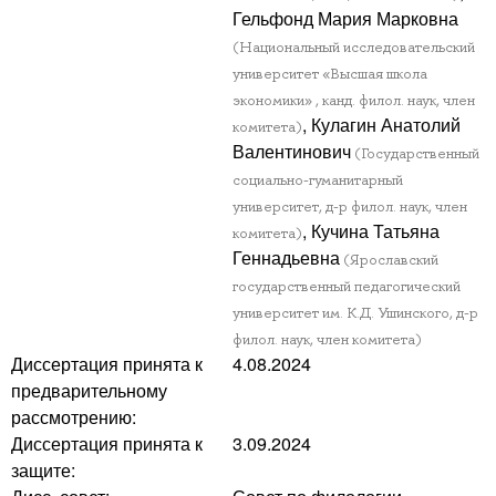
Гельфонд Мария Марковна
(Национальный исследовательский
университет «Высшая школа
экономики» , канд. филол. наук, член
, Кулагин Анатолий
комитета)
Валентинович
(Государственный
социально-гуманитарный
университет, д-р филол. наук, член
, Кучина Татьяна
комитета)
Геннадьевна
(Ярославский
государственный педагогический
университет им. К.Д. Ушинского, д-р
филол. наук, член комитета)
Диссертация принята к
4.08.2024
предварительному
рассмотрению:
Диссертация принята к
3.09.2024
защите: