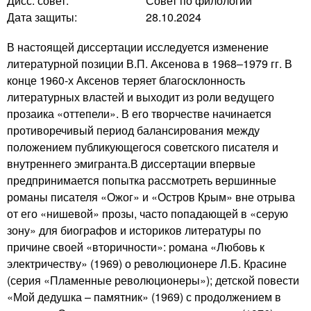
Дисс. совет:
Совет по филологии
Дата защиты:
28.10.2024
В настоящей диссертации исследуется изменение
литературной позиции В.П. Аксенова в 1968‒1979 гг. В
конце 1960-х Аксенов теряет благосклонность
литературных властей и выходит из роли ведущего
прозаика «оттепели». В его творчестве начинается
противоречивый период балансирования между
положением публикующегося советского писателя и
внутреннего эмигранта.В диссертации впервые
предпринимается попытка рассмотреть вершинные
романы писателя «Ожог» и «Остров Крым» вне отрыва
от его «нишевой» прозы, часто попадающей в «серую
зону» для биографов и историков литературы по
причине своей «вторичности»: романа «Любовь к
электричеству» (1969) о революционере Л.Б. Красине
(серия «Пламенные революционеры»); детской повести
«Мой дедушка – памятник» (1969) с продолжением в