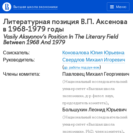
Высшая школа экономики
Меню
Литературная позиция В.П. Аксенова
в 1968-1979 годы
Vasily Aksyonov’s Position In The Literary Field
Between 1968 And 1979
Соискатель:
Коновалова Юлия Юрьевна
Руководитель:
Свердлов Михаил Игоревич
(
)
др. работы под рук-вом
Члены комитета:
Павловец Михаил Георгиевич
(Национальный исследовательский
университет «Высшая школа
экономики», д-р филол. наук,
,
председатель комитета)
Большухин Леонид Юрьевич
(Национальный исследовательский
университет «Высшая школа
,
экономики», PhD, член комитета)