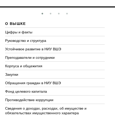
О ВЫШКЕ
О
Цифры и факты
Ли
Руководство и структура
До
Устойчивое развитие в НИУ ВШЭ
Ол
Преподаватели и сотрудники
Пр
Корпуса и общежития
Вы
Закупки
Пр
Обращения граждан в НИУ ВШЭ
Ас
Фонд целевого капитала
До
Противодействие коррупции
Це
Сведения о доходах, расходах, об имуществе и
Би
обязательствах имущественного характера