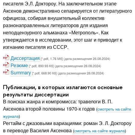
писателя Э.Л. Доктороу. На заключительном этапе
Аксенов демонстративно сепарируется от литературного
официоза, собирая внушительный коллектив
разнонаправленных литераторов для издания
неподцензурного альманаха «Метрополь». Как
утверждается в исследовании, этот шаг и приводит к
изгнанию писателя из СССР.
Диссертация
[*.pdf, 1.76 Мб] (дата размещения 26.08.2024)
Резюме
[*.pdf, 890.93 Кб] (дата размещения 26.08.2024)
Summary
[*.pdf, 668.90 Кб] (дата размещения 26.08.2024)
Публикации, в которых излагаются основные
результаты диссертации
В поисках жанра и компромисса: травелоги В. П.
Аксенова второй половины 1970-х годов
(
смотреть на сайте
журнала
)
Регтайм с джазовыми вариациями: роман Э. Л. Доктороу
в переводе Василия Аксенова
(
смотреть на сайте журнала
)