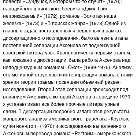
повести «Сундучок, в котором что-то стучит» (1976);
пародийного шпионского боевика «Джин Грин –
неприкасаемый» (1972), романов «Золотая наша
железка» (1973) и «В поисках жанра» (1978).Одной из
главных задач, поставленных и решенных в рамках
диссертационного исследования, было выявить этапы
постепенной сепарации Аксенова от подцензурной
советской литературы. Хронологически первым этапом,
как показано в диссертации, была работа Аксенова над
неподцензурным романом «Ожог» (1969-1975). Анализу
его мотивной структуры и интерпретации романа с точки
зрения теории травмы посвящен объемный раздел
исследования. Второй этап сепарации происходит под
влиянием Америки, с которой Аксенов в середине 1970-
х устанавливает все более прочные литературные
связи. В диссертации подробно излагаются результаты
жанрового анализа американского травелога «Круглые
сутки нон-стоп» (1976) и исследования выполненного
Аксеновым перевода романа «Регтайм» американского