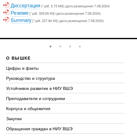
Диссертация
[*.pdf, 5.73 Мб] (дата размещения 7.08.2024)
Резюме
[*.pdf, 329.65 Кб] (дата размещения 7.08.2024)
Summary
[*.pdf, 237.84 Кб] (дата размещения 7.08.2024)
О ВЫШКЕ
О
Цифры и факты
Ли
Руководство и структура
До
Устойчивое развитие в НИУ ВШЭ
Ол
Преподаватели и сотрудники
Пр
Корпуса и общежития
Вы
Закупки
Пр
Обращения граждан в НИУ ВШЭ
Ас