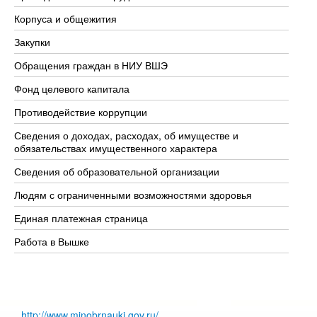
Корпуса и общежития
Вы
Закупки
Пр
Обращения граждан в НИУ ВШЭ
Ас
Фонд целевого капитала
До
Противодействие коррупции
Це
Сведения о доходах, расходах, об имуществе и
Би
обязательствах имущественного характера
Об
Сведения об образовательной организации
Об
Людям с ограниченными возможностями здоровья
Единая платежная страница
Работа в Вышке
http://www.minobrnauki.gov.ru/