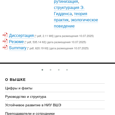
рутинизация
,
структурация Э.
Гидденса
,
теория
практик
,
экологическое
поведение
Диссертация
[*.pdf, 2.11 Мб] (дата размещения 10.07.2025)
Резюме
[*.pdf, 535.14 Кб] (дата размещения 10.07.2025)
Summary
[*.pdf, 620.19 Кб] (дата размещения 10.07.2025)
О ВЫШКЕ
О
Цифры и факты
Ли
Руководство и структура
До
Устойчивое развитие в НИУ ВШЭ
Ол
Преподаватели и сотрудники
Пр