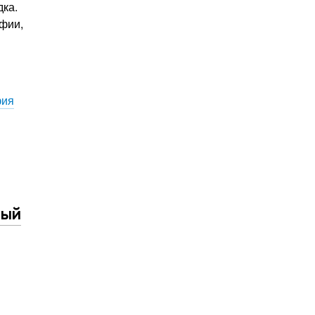
дка.
фии,
фия
ный