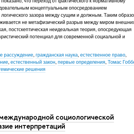
 показано, что переход от фактического к нормативному
ледовательным концептуальным опосредованием
 логического зазора между сущим и должным. Таким образо
уживается не метафизический разрыв между миром внешних
кая, постскептическая неидеальная теория, опосредующая
вристический потенциал для современной социальной и
е рассуждение
,
гражданская наука
,
естественное право
,
яние
,
естественный закон
,
первые определения
,
Томас Гобб
темические решения
 международной социологической
азие интерпретаций