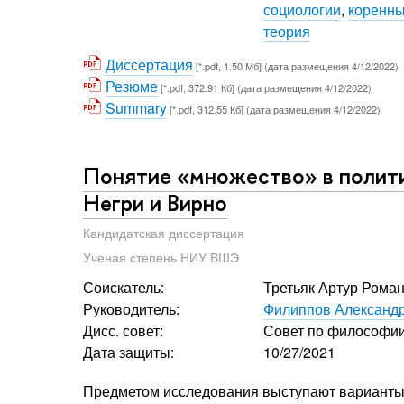
социологии
,
коренны
теория
Диссертация
[*.pdf, 1.50 Мб] (дата размещения 4/12/2022)
Резюме
[*.pdf, 372.91 Кб] (дата размещения 4/12/2022)
Summary
[*.pdf, 312.55 Кб] (дата размещения 4/12/2022)
Понятие «множество» в полити
Негри и Вирно
Кандидатская диссертация
Ученая степень НИУ ВШЭ
Соискатель:
Третьяк Артур Рома
Руководитель:
Филиппов Александ
Дисс. совет:
Совет по философи
Дата защиты:
10/27/2021
Предметом исследования выступают варианты