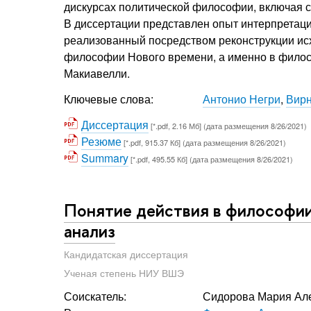
дискурсах политической философии, включая 
В диссертации представлен опыт интерпретац
реализованный посредством реконструкции ис
философии Нового времени, а именно в филосо
Макиавелли.
Ключевые слова:
Антонио Негри
,
Вир
Диссертация
[*.pdf, 2.16 Мб] (дата размещения 8/26/2021)
Резюме
[*.pdf, 915.37 Кб] (дата размещения 8/26/2021)
Summary
[*.pdf, 495.55 Кб] (дата размещения 8/26/2021)
Понятие действия в философии 
анализ
Кандидатская диссертация
Ученая степень НИУ ВШЭ
Соискатель:
Сидорова Мария Ал