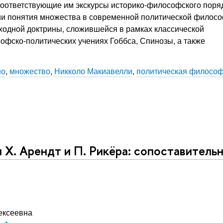
соответствующие им экскурсы историко-философского поря
ии понятия множества в современной политической филосо
ходной доктрины, сложившейся в рамках классической
фско-политических учениях Гоббса, Спинозы, а также
но
,
множество
,
Никколо Макиавелли
,
политическая филосо
Х. Арендт и П. Рикёра: сопоставитель
ексеевна