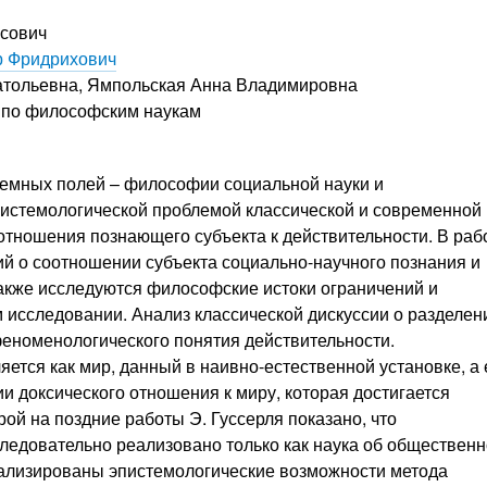
сович
р Фридрихович
атольевна
,
Ямпольская Анна Владимировна
т по философским наукам
лемных полей – философии социальной науки и
истемологической проблемой классической и современной
отношения познающего субъекта к действительности. В раб
й о соотношении субъекта социально-научного познания и
также исследуются философские истоки ограничений и
 исследовании. Анализ классической дискуссии о разделен
еноменологического понятия действительности.
тся как мир, данный в наивно-естественной установке, а 
и доксического отношения к миру, которая достигается
ой на поздние работы Э. Гуссерля показано, что
едовательно реализовано только как наука об общественн
нализированы эпистемологические возможности метода