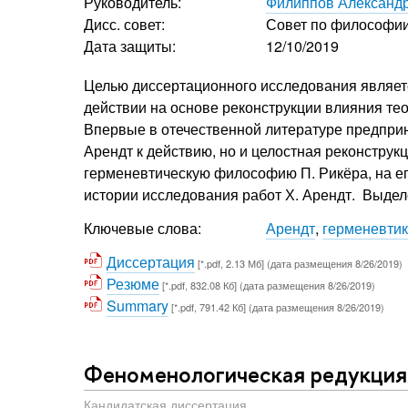
Руководитель:
Филиппов Александ
Дисс. совет:
Совет по философи
Дата защиты:
12/10/2019
Целью диссертационного исследования являетс
действии на основе реконструкции влияния те
Впервые в отечественной литературе предприн
Арендт к действию, но и целостная реконструк
герменевтическую философию П. Рикёра, на ег
истории исследования работ Х. Арендт. Выдел
Ключевые слова:
Арендт
,
герменевти
Диссертация
[*.pdf, 2.13 Мб] (дата размещения 8/26/2019)
Резюме
[*.pdf, 832.08 Кб] (дата размещения 8/26/2019)
Summary
[*.pdf, 791.42 Кб] (дата размещения 8/26/2019)
Феноменологическая редукция 
Кандидатская диссертация