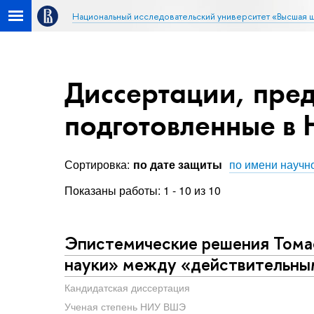
Национальный исследовательский университет «Высшая 
Диссертации, пред
подготовленные в
Сортировка:
по дате защиты
по имени научн
Показаны работы: 1 - 10 из 10
Эпистемические решения Томас
науки» между «действительны
Кандидатская диссертация
Ученая степень НИУ ВШЭ