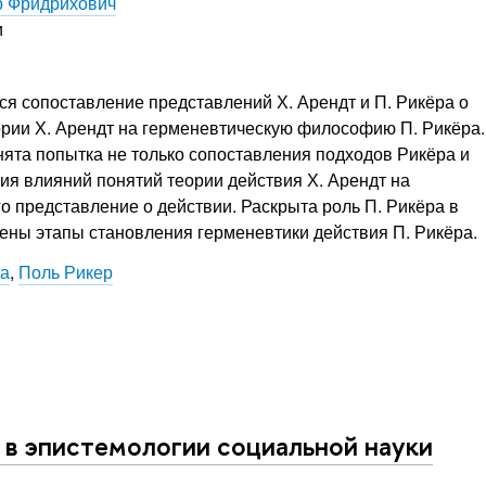
р Фридрихович
и
я сопоставление представлений Х. Арендт и П. Рикёра о
ории Х. Арендт на герменевтическую философию П. Рикёра.
ята попытка не только сопоставления подходов Рикёра и
ция влияний понятий теории действия Х. Арендт на
о представление о действии. Раскрыта роль П. Рикёра в
ены этапы становления герменевтики действия П. Рикёра.
ка
,
Поль Рикер
в эпистемологии социальной науки