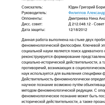
Соискатель:
Юдин Григорий Бори
Руководитель:
Филиппов Александ
Оппоненты:
Дмитриева Нина Ан
Дисс. совет:
Д 212.048.12 - Сове
Дата защиты:
12/18/2012
Данная работа выполнена на стыке двух проб
феноменологической философии. Ключевой эп
социальной науки является поиск адекватного 
реконструируется формирование представлени
социально-исторической действительности, а 
противоречий, возникающих в социологическом
наук используется для выявления специфики ф
Действительность феноменологически определяе
научное познание возможно путём объективаци
методом феноменологической редукции. С опор
феноменологическое познание может быть посл
исторической действительности, а также проа