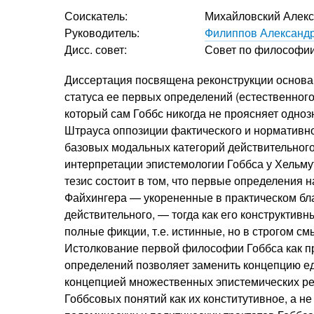
Соискатель:
Михайловский Алекс
Руководитель:
Филиппов Александ
Дисс. совет:
Совет по философи
Диссертация посвящена реконструкции основа
статуса ее первых определений (естественного 
который сам Гоббс никогда не проясняет одно
Штрауса оппозиции фактического и нормативно
базовых модальных категорий действительного
интерпретации эпистемологии Гоббса у Хельм
тезис состоит в том, что первые определения 
Файхингера — укорененные в практическом бла
действительного, — тогда как его конструктив
полные фикции, т.е. истинные, но в строгом 
Истолкование первой философии Гоббса как пр
определений позволяет заменить концепцию е
концепцией множественных эпистемических ре
Гоббсовых понятий как их конститутивное, а н