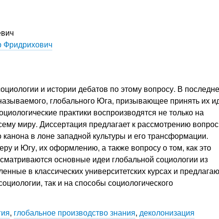
евич
р Фридрихович
и
оциологии и истории дебатов по этому вопросу. В последн
 называемого, глобального Юга, призывающее принять их и
оциологические практики воспроизводятся не только на
всему миру. Диссертация предлагает к рассмотрению вопрос
канона в лоне западной культуры и его трансформации.
у и Югу, их оформлению, а также вопросу о том, как это
ассматриваются основные идеи глобальной социологии из
вленные в классических университетских курсах и предлага
оциологии, так и на способы социологического
гия
,
глобальное производство знания
,
деколонизация