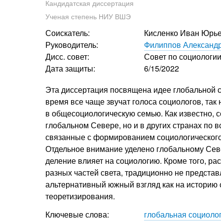
Кандидатская диссертация
Ученая степень НИУ ВШЭ
Соискатель:
Кисленко Иван Юрь
Руководитель:
Филиппов Александ
Дисс. совет:
Совет по социологи
Дата защиты:
6/15/2022
Эта диссертация посвящена идее глобальной с
время все чаще звучат голоса социологов, так
в общесоциологическую семью. Как известно, с
глобальном Севере, но и в других странах по 
связанные с формированием социологического 
Отдельное внимание уделено глобальному Север
деление влияет на социологию. Кроме того, р
разных частей света, традиционно не предста
альтернативный южный взгляд как на историю с
теоретизирования.
Ключевые слова:
глобальная социоло