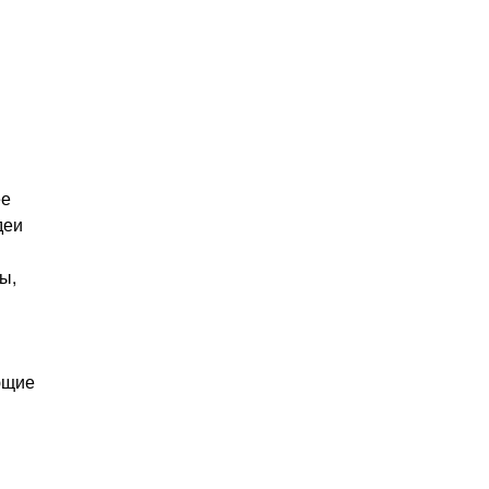
ее
деи
ы,
ющие