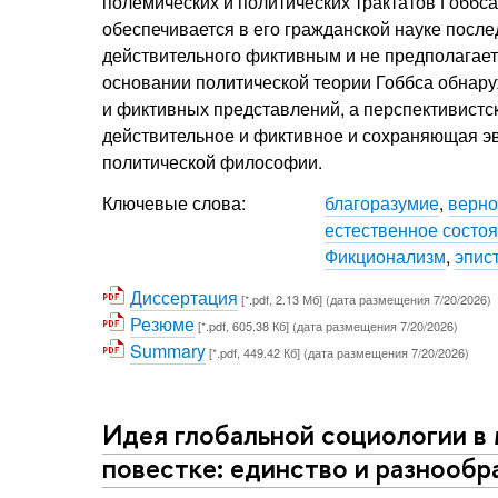
полемических и политических трактатов Гоббса
обеспечивается в его гражданской науке пос
действительного фиктивным и не предполагает
основании политической теории Гоббса обнар
и фиктивных представлений, а перспективистс
действительное и фиктивное и сохраняющая э
политической философии.
Ключевые слова:
благоразумие
,
верно
естественное состо
Фикционализм
,
эпис
Диссертация
[*.pdf, 2.13 Мб] (дата размещения 7/20/2026)
Резюме
[*.pdf, 605.38 Кб] (дата размещения 7/20/2026)
Summary
[*.pdf, 449.42 Кб] (дата размещения 7/20/2026)
Идея глобальной социологии в
повестке: единство и разнообр