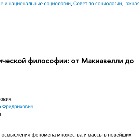
е и национальные социологии
,
Совет по социологии
,
южна
ческой философии: от Макиавелли до
нович
р Фридрихович
и
 осмысления феномена множества и массы в новейших