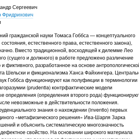
андр Сергеевич
р Фридрихович
и
ний гражданской науки Томаса Гоббса — концептуального
состояния, естественного права, естественного закона),
значно. Вместо традиционной, восходящей к дилемме Лео
го (сущего и должного) в работе предложено различение
 и фиктивного, разработанное на основе антропологическо
ута Шельски и фикционализма Ханса Файхингера. Централь
наук Гоббса функционируют как полуфикции в терминологии
горазумии (prudentia) контрфактические модели
ные определения (определения второго рода) функционируют
смысле невозможные в действительности положения.
уденциального знания о нахождении (inventio) первых
диного «метафизического решения» Ива-Шарля Зарка
шений и объяснить систематическую многозначность
е дефектное свойство. На основании широкого материала