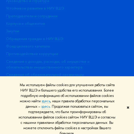
Руководство и структура
Дов
Устойчивое развитие в НИУ ВШЭ
Ол
Преподаватели и сотрудники
При
Корпуса и общежития
Вы
Закупки
При
Обращения граждан в НИУ ВШЭ
Ас
Фонд целевого капитала
До
Противодействие коррупции
Цен
Сведения о доходах, расходах, об имуществе и
Би
обязательствах имущественного характера
Об
Сведения об образовательной организации
Обр
Людям с ограниченными возможностями здоровья
Мы используем файлы cookies для улучшения работы сайта
Единая платежная страница
НИУ ВШЭ и большего удобства его использования. Более
подробную информацию об использовании файлов cookies
Работа в Вышке
можно найти
здесь
, наши правила обработки персональных
данных –
здесь
. Продолжая пользоваться сайтом, вы
✖
Редактору
подтверждаете, что были проинформированы об
© НИУ ВШЭ 1993–2026
Адреса и контакты
Условия использования
использовании файлов cookies сайтом НИУ ВШЭ и согласны
с нашими правилами обработки персональных данных. Вы
материалов
Политика конфиденциальности
Карта сайта
можете отключить файлы cookies в настройках Вашего
Шрифты HSE Sans и HSE Slab разработаны в
Школе дизайна НИУ ВШЭ
браузера.