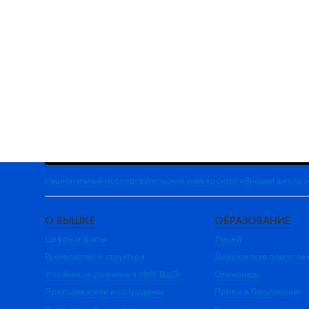
Национальный исследовательский университет «Высшая школа 
О ВЫШКЕ
ОБРАЗОВАНИЕ
Цифры и факты
Лицей
Руководство и структура
Довузовская подготов
Устойчивое развитие в НИУ ВШЭ
Олимпиады
Преподаватели и сотрудники
Прием в бакалавриат