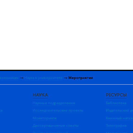
экономики»
→
Наука в университете
→
Мероприятия
НАУКА
РЕСУРСЫ
Научные подразделения
Библиотека
ка
Исследовательские проекты
Издательский 
Мониторинги
Книжный магаз
Диссертационные советы
Типография