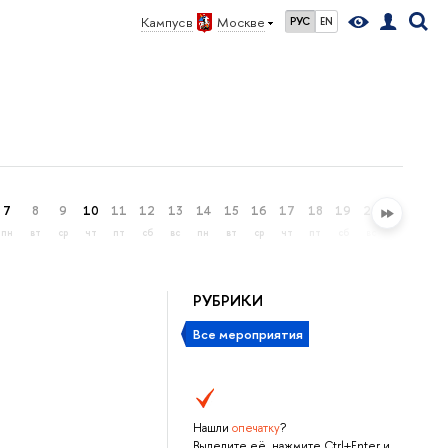
Кампус в
Москве
РУС
EN
7
8
9
10
11
12
13
14
15
16
17
18
19
20
21
22
пн
вт
ср
чт
пт
сб
вс
пн
вт
ср
чт
пт
сб
вс
пн
вт
РУБРИКИ
Все мероприятия
Нашли
опечатку
?
Выделите её, нажмите Ctrl+Enter и