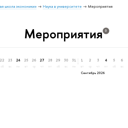
ая школа экономики»
Наука в университете
Мероприятия
Мероприятия
0
22
23
24
25
26
27
28
29
30
31
1
2
3
4
5
6
сб
вс
пн
вт
ср
чт
пт
сб
вс
пн
вт
ср
чт
пт
сб
вс
Сентябрь 2026