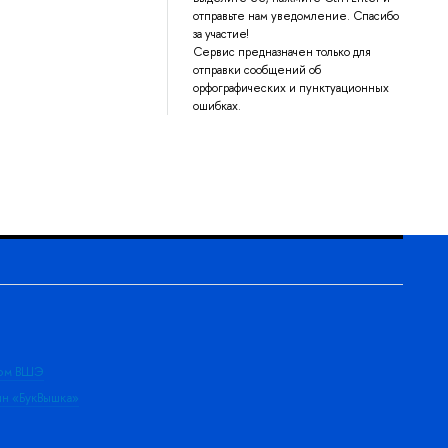
отправьте нам уведомление. Спасибо
за участие!
Сервис предназначен только для
отправки сообщений об
орфографических и пунктуационных
ошибках.
дом ВШЭ
ин «БукВышка»