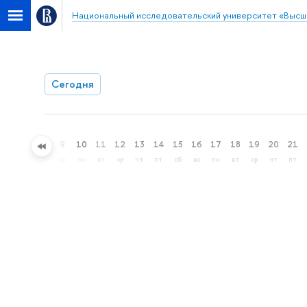
Национальный исследовательский университет «Высш
Сегодня
6
7
8
9
10
11
12
13
14
15
16
17
18
19
20
21
чт
пт
сб
вс
пн
вт
ср
чт
пт
сб
вс
пн
вт
ср
чт
пт