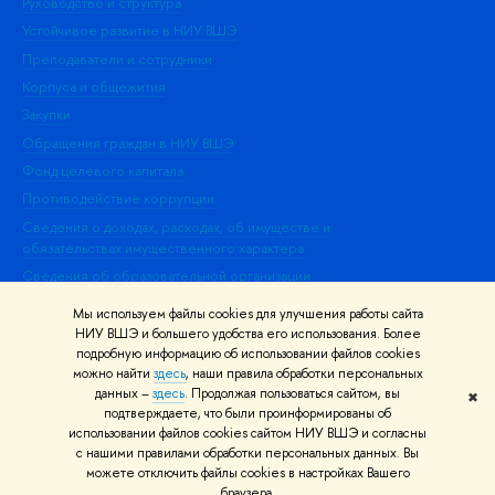
Руководство и структура
Дов
Устойчивое развитие в НИУ ВШЭ
Ол
Преподаватели и сотрудники
При
Корпуса и общежития
Вы
Закупки
При
Обращения граждан в НИУ ВШЭ
Ас
Фонд целевого капитала
До
Противодействие коррупции
Цен
Сведения о доходах, расходах, об имуществе и
Би
обязательствах имущественного характера
Об
Сведения об образовательной организации
Обр
Людям с ограниченными возможностями здоровья
Мы используем файлы cookies для улучшения работы сайта
Единая платежная страница
НИУ ВШЭ и большего удобства его использования. Более
подробную информацию об использовании файлов cookies
Работа в Вышке
можно найти
здесь
, наши правила обработки персональных
данных –
здесь
. Продолжая пользоваться сайтом, вы
✖
Редактору
подтверждаете, что были проинформированы об
© НИУ ВШЭ 1993–2026
Адреса и контакты
Условия использования
использовании файлов cookies сайтом НИУ ВШЭ и согласны
с нашими правилами обработки персональных данных. Вы
материалов
Политика конфиденциальности
Карта сайта
можете отключить файлы cookies в настройках Вашего
Шрифты HSE Sans и HSE Slab разработаны в
Школе дизайна НИУ ВШЭ
браузера.