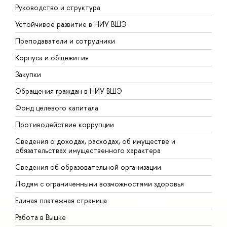
Руководство и структура
Д
Устойчивое развитие в НИУ ВШЭ
О
Преподаватели и сотрудники
П
Корпуса и общежития
В
Закупки
П
Обращения граждан в НИУ ВШЭ
А
Фонд целевого капитала
Д
Противодействие коррупции
Ц
Сведения о доходах, расходах, об имуществе и
Б
обязательствах имущественного характера
О
Сведения об образовательной организации
О
Людям с ограниченными возможностями здоровья
Единая платежная страница
Работа в Вышке