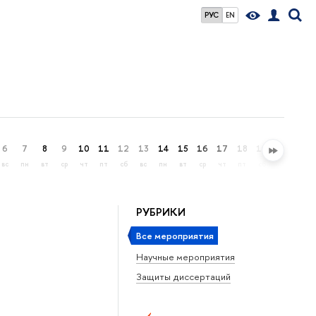
РУС
EN
6
7
8
9
10
11
12
13
14
15
16
17
18
19
20
21
вс
пн
вт
ср
чт
пт
сб
вс
пн
вт
ср
чт
пт
сб
вс
пн
РУБРИКИ
Все мероприятия
Научные мероприятия
Защиты диссертаций