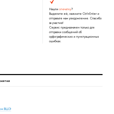
Нашли
опечатку
?
Выделите её, нажмите Ctrl+Enter и
отправьте нам уведомление. Спасибо
за участие!
Сервис предназначен только для
отправки сообщений об
орфографических и пунктуационных
ошибках.
риятия
дом ВШЭ