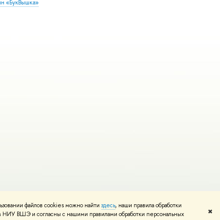
ин «БукВышка»
ьзовании файлов cookies можно найти
здесь
, наши правила обработки
Редактору
✖
том НИУ ВШЭ и согласны с нашими правилами обработки персональных