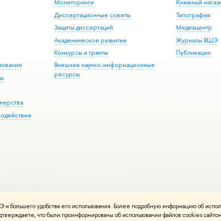
Мониторинги
Книжный магаз
Диссертационные советы
Типография
Защиты диссертаций
Медиацентр
Академическое развитие
Журналы ВШЭ
Конкурсы и гранты
Публикации
зование
Внешние научно-информационные
ресурсы
ры
Э
нерства
модействие
 и большего удобства его использования. Более подробную информацию об испол
ния материалов
Политика конфиденциальности
Карта сайта
подтверждаете, что были проинформированы об использовании файлов cookies сай
 ВШЭ