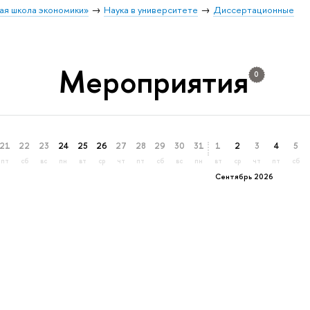
ая школа экономики»
Наука в университете
Диссертационные
Мероприятия
0
21
22
23
24
25
26
27
28
29
30
31
1
2
3
4
5
пт
сб
вс
пн
вт
ср
чт
пт
сб
вс
пн
вт
ср
чт
пт
сб
Сентябрь 2026