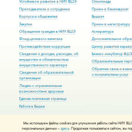
Устойчивое развитие в НИУ ВШЭ
Олимпиады
Преподаватели и сотрудники
Прием в бакалавриат
Корпуса и общежития
Вышка+
Закупки
Прием в магистратуру
Обращения граждан в НИУ ВШЭ
Аспирантура
Фонд целевого капитала
Дополнительное обра
Противодействие коррупции
Центр развития карье
Сведения о доходах, расходах, об
Бизнес-инкубатор ВШ
имуществе и обязательствах
Образовательные парт
имущественного характера
Обратная связь и взаи
Сведения об образовательной
с получателями услуг
организации
Людям с ограниченными
возможностями здоровья
Единая платежная страница
Работа в Вышке
Мы используем файлы cookies для улучшения работы сайта НИУ ВШЭ
© НИУ ВШЭ 1993–2026
Адреса и контакты
Условия использова
персональных данных –
здесь
. Продолжая пользоваться сайтом, вы 
Шрифты HSE Sans и HSE Slab разработаны в
Школе дизайна НИУ