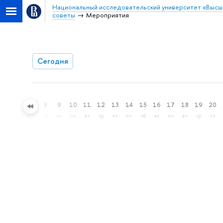
Национальный исследовательский университет «Высш
советы
Мероприятия
Сегодня
5
6
7
8
9
10
11
12
13
14
15
16
17
18
19
20
ср
чт
пт
сб
вс
пн
вт
ср
чт
пт
сб
вс
пн
вт
ср
чт