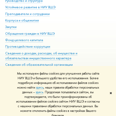
Руководство и структура
Дов
Устойчивое развитие в НИУ ВШЭ
Ол
Преподаватели и сотрудники
При
Корпуса и общежития
Вы
Закупки
При
Обращения граждан в НИУ ВШЭ
Ас
Фонд целевого капитала
До
Противодействие коррупции
Цен
Сведения о доходах, расходах, об имуществе и
Би
обязательствах имущественного характера
Об
Сведения об образовательной организации
Обр
Людям с ограниченными возможностями здоровья
Мы используем файлы cookies для улучшения работы сайта
Единая платежная страница
НИУ ВШЭ и большего удобства его использования. Более
подробную информацию об использовании файлов cookies
Работа в Вышке
можно найти
здесь
, наши правила обработки персональных
данных –
здесь
. Продолжая пользоваться сайтом, вы
✖
Редактору
подтверждаете, что были проинформированы об
© НИУ ВШЭ 1993–2026
Адреса и контакты
Условия использования
использовании файлов cookies сайтом НИУ ВШЭ и согласны
с нашими правилами обработки персональных данных. Вы
материалов
Политика конфиденциальности
Карта сайта
можете отключить файлы cookies в настройках Вашего
Шрифты HSE Sans и HSE Slab разработаны в
Школе дизайна НИУ ВШЭ
браузера.