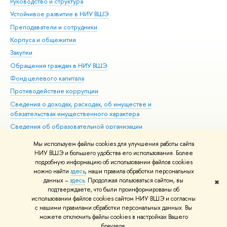
Руководство и структура
Дов
Устойчивое развитие в НИУ ВШЭ
Ол
Преподаватели и сотрудники
При
Корпуса и общежития
Вы
Закупки
При
Обращения граждан в НИУ ВШЭ
Ас
Фонд целевого капитала
До
Противодействие коррупции
Цен
Сведения о доходах, расходах, об имуществе и
Би
обязательствах имущественного характера
Об
Сведения об образовательной организации
Обр
Людям с ограниченными возможностями здоровья
Мы используем файлы cookies для улучшения работы сайта
Единая платежная страница
НИУ ВШЭ и большего удобства его использования. Более
подробную информацию об использовании файлов cookies
Работа в Вышке
можно найти
здесь
, наши правила обработки персональных
данных –
здесь
. Продолжая пользоваться сайтом, вы
✖
Редактору
подтверждаете, что были проинформированы об
© НИУ ВШЭ 1993–2026
Адреса и контакты
Условия использования
использовании файлов cookies сайтом НИУ ВШЭ и согласны
с нашими правилами обработки персональных данных. Вы
материалов
Политика конфиденциальности
Карта сайта
можете отключить файлы cookies в настройках Вашего
Шрифты HSE Sans и HSE Slab разработаны в
Школе дизайна НИУ ВШЭ
браузера.