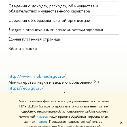
Сведения о доходах, расходах, об имуществе и
Б
обязательствах имущественного характера
О
Сведения об образовательной организации
О
Людям с ограниченными возможностями здоровья
Единая платежная страница
Работа в Вышке
http://www.minobrnauki.gov.ru/
Министерство науки и высшего образования РФ
https://edu.gov.ru/
Министерство просвещения РФ
https://elearning.hse.ru/mooc
Мы используем файлы cookies для улучшения работы сайта
Массовые открытые онлайн-курсы
НИУ ВШЭ и большего удобства его использования. Более
подробную информацию об использовании файлов cookies
можно найти
здесь
, наши правила обработки персональных
данных –
здесь
. Продолжая пользоваться сайтом, вы
✖
© НИУ ВШЭ 1993–2026
Адреса и контакты
Условия
подтверждаете, что были проинформированы об