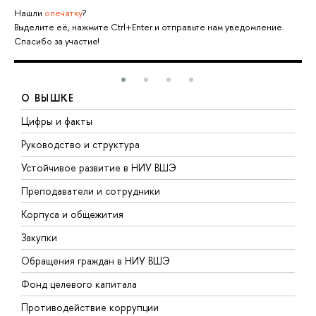
Нашли
опечатку
?
Выделите её, нажмите Ctrl+Enter и отправьте нам уведомление.
Спасибо за участие!
О ВЫШКЕ
Цифры и факты
Л
Руководство и структура
Д
Устойчивое развитие в НИУ ВШЭ
О
Преподаватели и сотрудники
П
Корпуса и общежития
В
Закупки
П
Обращения граждан в НИУ ВШЭ
А
Фонд целевого капитала
Д
Противодействие коррупции
Ц