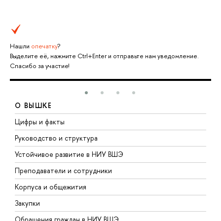
Нашли
опечатку
?
Выделите её, нажмите Ctrl+Enter и отправьте нам уведомление.
Спасибо за участие!
О ВЫШКЕ
Цифры и факты
Л
Руководство и структура
Д
Устойчивое развитие в НИУ ВШЭ
О
Преподаватели и сотрудники
П
Корпуса и общежития
В
Закупки
П
Обращения граждан в НИУ ВШЭ
А