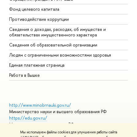
Фонд целевого капитала
Д
Противодействие коррупции
Ц
Сведения о доходах, расходах, об имуществе и
Б
обязательствах имущественного характера
О
Сведения об образовательной организации
О
Людям с ограниченными возможностями здоровья
Единая платежная страница
Работа в Вышке
http://www.minobrnauki.gov.ru/
Министерство науки и высшего образования РФ
https://edu.gov.ru/
Министерство просвещения РФ
https://elearning.hse.ru/mooc
Мы используем файлы cookies для улучшения работы сайта