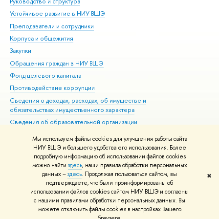
Руководство и структура
Дов
Устойчивое развитие в НИУ ВШЭ
Ол
Преподаватели и сотрудники
При
Корпуса и общежития
Вы
Закупки
При
Обращения граждан в НИУ ВШЭ
Ас
Фонд целевого капитала
До
Противодействие коррупции
Цен
Сведения о доходах, расходах, об имуществе и
Би
обязательствах имущественного характера
Об
Сведения об образовательной организации
Обр
Людям с ограниченными возможностями здоровья
Мы используем файлы cookies для улучшения работы сайта
Единая платежная страница
НИУ ВШЭ и большего удобства его использования. Более
подробную информацию об использовании файлов cookies
Работа в Вышке
можно найти
здесь
, наши правила обработки персональных
данных –
здесь
. Продолжая пользоваться сайтом, вы
✖
Редактору
подтверждаете, что были проинформированы об
© НИУ ВШЭ 1993–2026
Адреса и контакты
Условия использования
использовании файлов cookies сайтом НИУ ВШЭ и согласны
с нашими правилами обработки персональных данных. Вы
материалов
Политика конфиденциальности
Карта сайта
можете отключить файлы cookies в настройках Вашего
Шрифты HSE Sans и HSE Slab разработаны в
Школе дизайна НИУ ВШЭ
браузера.